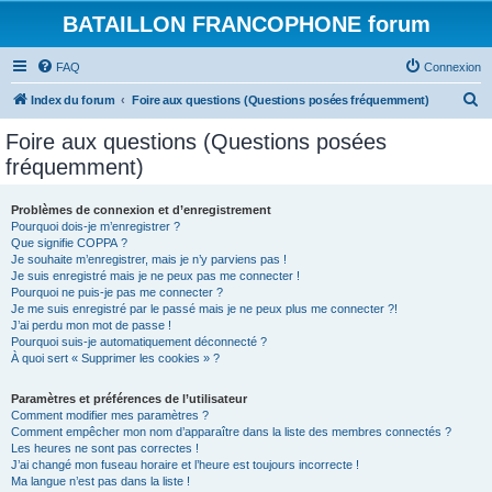
BATAILLON FRANCOPHONE forum
FAQ
Connexion
R
Index du forum
Foire aux questions (Questions posées fréquemment)
e
Foire aux questions (Questions posées
c
fréquemment)
h
e
Problèmes de connexion et d’enregistrement
Pourquoi dois-je m’enregistrer ?
r
Que signifie COPPA ?
c
Je souhaite m’enregistrer, mais je n’y parviens pas !
Je suis enregistré mais je ne peux pas me connecter !
h
Pourquoi ne puis-je pas me connecter ?
Je me suis enregistré par le passé mais je ne peux plus me connecter ?!
e
J’ai perdu mon mot de passe !
r
Pourquoi suis-je automatiquement déconnecté ?
À quoi sert « Supprimer les cookies » ?
Paramètres et préférences de l’utilisateur
Comment modifier mes paramètres ?
Comment empêcher mon nom d’apparaître dans la liste des membres connectés ?
Les heures ne sont pas correctes !
J’ai changé mon fuseau horaire et l’heure est toujours incorrecte !
Ma langue n’est pas dans la liste !