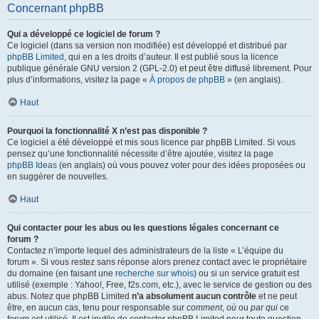
Concernant phpBB
Qui a développé ce logiciel de forum ?
Ce logiciel (dans sa version non modifiée) est développé et distribué par
phpBB Limited
, qui en a les droits d’auteur. Il est publié sous la licence
publique générale GNU version 2 (GPL-2.0) et peut être diffusé librement. Pour
plus d’informations, visitez la page «
À propos de phpBB
» (en anglais).
Haut
Pourquoi la fonctionnalité X n’est pas disponible ?
Ce logiciel a été développé et mis sous licence par phpBB Limited. Si vous
pensez qu’une fonctionnalité nécessite d’être ajoutée, visitez la page
phpBB Ideas
(en anglais) où vous pouvez voter pour des idées proposées ou
en suggérer de nouvelles.
Haut
Qui contacter pour les abus ou les questions légales concernant ce
forum ?
Contactez n’importe lequel des administrateurs de la liste « L’équipe du
forum ». Si vous restez sans réponse alors prenez contact avec le propriétaire
du domaine (en faisant une
recherche sur whois
) ou si un service gratuit est
utilisé (exemple : Yahoo!, Free, f2s.com, etc.), avec le service de gestion ou des
abus. Notez que phpBB Limited
n’a absolument aucun contrôle
et ne peut
être, en aucun cas, tenu pour responsable sur
comment
,
où
ou
par qui
ce