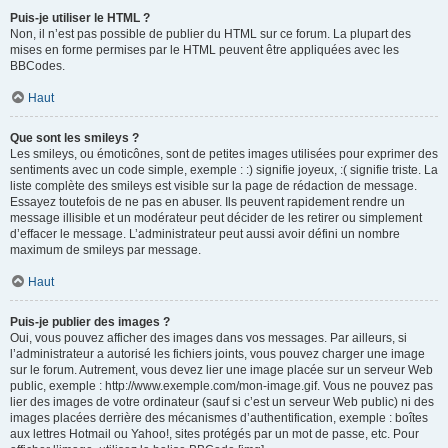
Puis-je utiliser le HTML ?
Non, il n’est pas possible de publier du HTML sur ce forum. La plupart des
mises en forme permises par le HTML peuvent être appliquées avec les
BBCodes.
Haut
Que sont les smileys ?
Les smileys, ou émoticônes, sont de petites images utilisées pour exprimer des
sentiments avec un code simple, exemple : :) signifie joyeux, :( signifie triste. La
liste complète des smileys est visible sur la page de rédaction de message.
Essayez toutefois de ne pas en abuser. Ils peuvent rapidement rendre un
message illisible et un modérateur peut décider de les retirer ou simplement
d’effacer le message. L’administrateur peut aussi avoir défini un nombre
maximum de smileys par message.
Haut
Puis-je publier des images ?
Oui, vous pouvez afficher des images dans vos messages. Par ailleurs, si
l’administrateur a autorisé les fichiers joints, vous pouvez charger une image
sur le forum. Autrement, vous devez lier une image placée sur un serveur Web
public, exemple : http://www.exemple.com/mon-image.gif. Vous ne pouvez pas
lier des images de votre ordinateur (sauf si c’est un serveur Web public) ni des
images placées derrière des mécanismes d’authentification, exemple : boîtes
aux lettres Hotmail ou Yahoo!, sites protégés par un mot de passe, etc. Pour