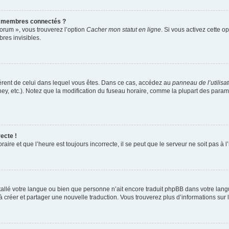
s membres connectés ?
forum », vous trouverez l’option
Cacher mon statut en ligne
. Si vous activez cette o
es invisibles.
ifférent de celui dans lequel vous êtes. Dans ce cas, accédez au
panneau de l’utilisa
ney, etc.). Notez que la modification du fuseau horaire, comme la plupart des para
ecte !
aire et que l’heure est toujours incorrecte, il se peut que le serveur ne soit pas à
installé votre langue ou bien que personne n’ait encore traduit phpBB dans votre l
s à créer et partager une nouvelle traduction. Vous trouverez plus d’informations sur l