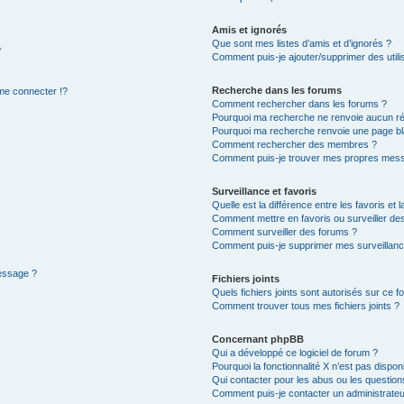
Amis et ignorés
Que sont mes listes d’amis et d’ignorés ?
?
Comment puis-je ajouter/supprimer des utilis
Recherche dans les forums
e connecter !?
Comment rechercher dans les forums ?
Pourquoi ma recherche ne renvoie aucun ré
Pourquoi ma recherche renvoie une page bl
Comment rechercher des membres ?
Comment puis-je trouver mes propres mess
Surveillance et favoris
Quelle est la différence entre les favoris et l
Comment mettre en favoris ou surveiller des
Comment surveiller des forums ?
Comment puis-je supprimer mes surveillanc
message ?
Fichiers joints
Quels fichiers joints sont autorisés sur ce f
Comment trouver tous mes fichiers joints ?
Concernant phpBB
Qui a développé ce logiciel de forum ?
Pourquoi la fonctionnalité X n’est pas dispon
Qui contacter pour les abus ou les questio
Comment puis-je contacter un administrateu