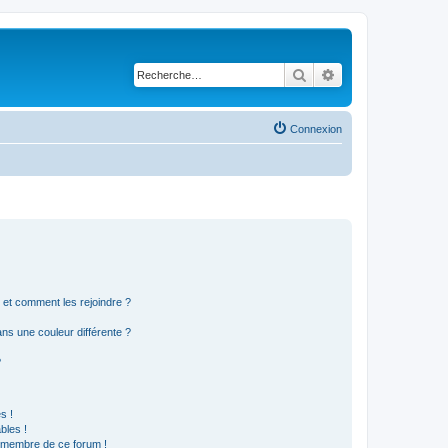
Rechercher
Recherche avancé
Connexion
s et comment les rejoindre ?
s une couleur différente ?
?
s !
bles !
n membre de ce forum !