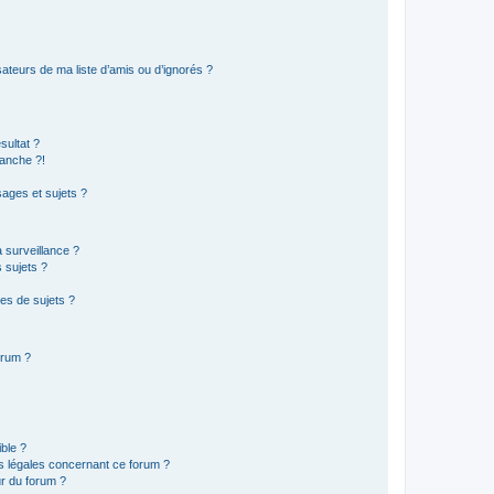
ateurs de ma liste d’amis ou d’ignorés ?
sultat ?
anche ?!
ages et sujets ?
a surveillance ?
 sujets ?
es de sujets ?
orum ?
ible ?
ns légales concernant ce forum ?
r du forum ?