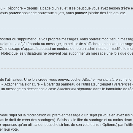
 « Répondre » depuis la page d’un sujet. Il se peut que vous ayez besoin d’être e
: Vous
pouvez
poster de nouveaux sujets, Vous
pouvez
joindre des fichiers, etc.
modifier ou supprimer que vos propres messages. Vous pouvez modifier un message
lqu’un a déjà répondu au message, un petit texte s’affichera en bas du message ind
n. Ce message n’apparaîtra pas si un modérateur ou un administrateur modifie le mes
ive. Notez que les utilisateurs ne peuvent pas supprimer un message une fois que qu
e l’utilisateur. Une fois créée, vous pouvez cocher
Attacher ma signature
sur le fo
 « Attacher ma signature » à partir du panneau de l’utilisateur (onglet
Préférences 
 à un message en décochant la case
Attacher ma signature
dans le formulaire de ré
ouveau sujet ou la modification du premier message d’un sujet (si vous en avez les p
 le droit de créer des sondages). Saisissez le titre du sondage et au moins deux o
onses qu’un utilisateur peut choisir lors de son vote dans « Option(s) par l’utilis
er leur vote.