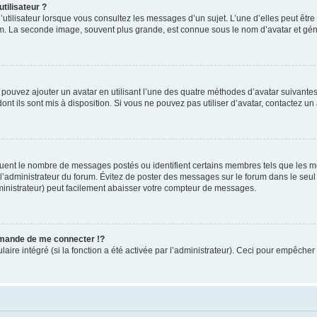
tilisateur ?
utilisateur lorsque vous consultez les messages d’un sujet. L’une d’elles peut êtr
rum. La seconde image, souvent plus grande, est connue sous le nom d’avatar et 
s pouvez ajouter un avatar en utilisant l’une des quatre méthodes d’avatar suivantes 
ont ils sont mis à disposition. Si vous ne pouvez pas utiliser d’avatar, contactez un
iquent le nombre de messages postés ou identifient certains membres tels que les 
ar l’administrateur du forum. Évitez de poster des messages sur le forum dans le seu
ministrateur) peut facilement abaisser votre compteur de messages.
mande de me connecter !?
re intégré (si la fonction a été activée par l’administrateur). Ceci pour empêcher l’u