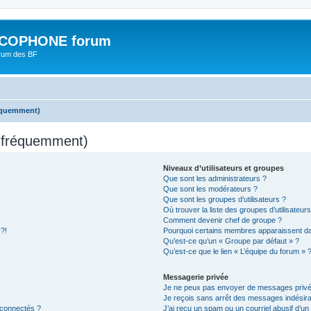
COPHONE forum
orum des BF
réquemment)
s fréquemment)
Niveaux d’utilisateurs et groupes
Que sont les administrateurs ?
Que sont les modérateurs ?
Que sont les groupes d’utilisateurs ?
Où trouver la liste des groupes d’utilisateur
Comment devenir chef de groupe ?
 ?!
Pourquoi certains membres apparaissent dan
Qu’est-ce qu’un « Groupe par défaut » ?
Qu’est-ce que le lien « L’équipe du forum » 
Messagerie privée
Je ne peux pas envoyer de messages privé
Je reçois sans arrêt des messages indésira
 connectés ?
J’ai reçu un spam ou un courriel abusif d’u