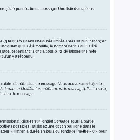
nregistré pour écrire un message. Une liste des options
 (quelquefois dans une durée limitée après sa publication) en
iquant qu’il a été modifié, le nombre de fois qu’il a été
sage, cependant ils ont la possibilité de laisser une note
elqu’un y a répondu.
rmulaire de rédaction de message. Vous pouvez aussi ajouter
du forum --> Modifier les préférences de message
). Par la suite,
daction de message.
ermissions), cliquez sur l’onglet
Sondage
sous la partie
ptions possibles, saisissez une option par ligne dans le
ateur », limiter la durée en jours du sondage (mettre « 0 » pour