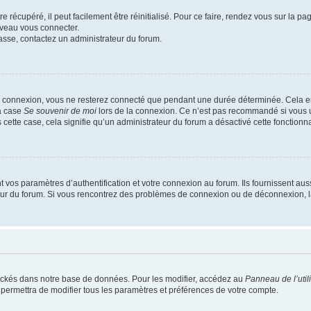
 récupéré, il peut facilement être réinitialisé. Pour ce faire, rendez vous sur la p
uveau vous connecter.
passe, contactez un administrateur du forum.
e connexion, vous ne resterez connecté que pendant une durée déterminée. Cela em
la case
Se souvenir de moi
lors de la connexion. Ce n’est pas recommandé si vous u
s cette case, cela signifie qu’un administrateur du forum a désactivé cette fonctionna
os paramètres d’authentification et votre connexion au forum. Ils fournissent aussi
teur du forum. Si vous rencontrez des problèmes de connexion ou de déconnexion, l
ockés dans notre base de données. Pour les modifier, accédez au
Panneau de l’util
 permettra de modifier tous les paramètres et préférences de votre compte.