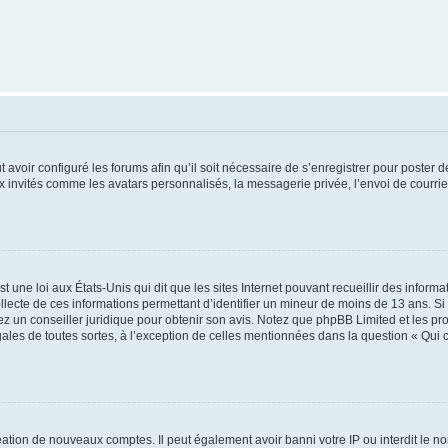
t avoir configuré les forums afin qu’il soit nécessaire de s’enregistrer pour poster
x invités comme les avatars personnalisés, la messagerie privée, l’envoi de courri
t une loi aux États-Unis qui dit que les sites Internet pouvant recueillir des infor
ollecte de ces informations permettant d’identifier un mineur de moins de 13 ans. S
tez un conseiller juridique pour obtenir son avis. Notez que phpBB Limited et les pr
gales de toutes sortes, à l’exception de celles mentionnées dans la question « Qui
réation de nouveaux comptes. Il peut également avoir banni votre IP ou interdit le no