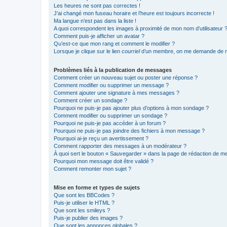
Les heures ne sont pas correctes !
J’ai changé mon fuseau horaire et l’heure est toujours incorrecte !
Ma langue n’est pas dans la liste !
A quoi correspondent les images à proximité de mon nom d’utilisateur 
Comment puis-je afficher un avatar ?
Qu’est-ce que mon rang et comment le modifier ?
Lorsque je clique sur le lien
courriel
d’un membre, on me demande de m
Problèmes liés à la publication de messages
Comment créer un nouveau sujet ou poster une réponse ?
Comment modifier ou supprimer un message ?
Comment ajouter une signature à mes messages ?
Comment créer un sondage ?
Pourquoi ne puis-je pas ajouter plus d’options à mon sondage ?
Comment modifier ou supprimer un sondage ?
Pourquoi ne puis-je pas accéder à un forum ?
Pourquoi ne puis-je pas joindre des fichiers à mon message ?
Pourquoi ai-je reçu un avertissement ?
Comment rapporter des messages à un modérateur ?
À quoi sert le bouton « Sauvegarder » dans la page de rédaction de 
Pourquoi mon message doit être validé ?
Comment remonter mon sujet ?
Mise en forme et types de sujets
Que sont les BBCodes ?
Puis-je utiliser le HTML ?
Que sont les smileys ?
Puis-je publier des images ?
Que sont les annonces globales ?