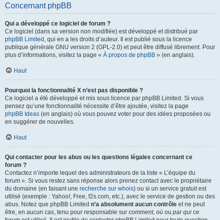
Concernant phpBB
Qui a développé ce logiciel de forum ?
Ce logiciel (dans sa version non modifiée) est développé et distribué par
phpBB Limited
, qui en a les droits d’auteur. Il est publié sous la licence
publique générale GNU version 2 (GPL-2.0) et peut être diffusé librement. Pour
plus d’informations, visitez la page «
À propos de phpBB
» (en anglais).
Haut
Pourquoi la fonctionnalité X n’est pas disponible ?
Ce logiciel a été développé et mis sous licence par phpBB Limited. Si vous
pensez qu’une fonctionnalité nécessite d’être ajoutée, visitez la page
phpBB Ideas
(en anglais) où vous pouvez voter pour des idées proposées ou
en suggérer de nouvelles.
Haut
Qui contacter pour les abus ou les questions légales concernant ce
forum ?
Contactez n’importe lequel des administrateurs de la liste « L’équipe du
forum ». Si vous restez sans réponse alors prenez contact avec le propriétaire
du domaine (en faisant une
recherche sur whois
) ou si un service gratuit est
utilisé (exemple : Yahoo!, Free, f2s.com, etc.), avec le service de gestion ou des
abus. Notez que phpBB Limited
n’a absolument aucun contrôle
et ne peut
être, en aucun cas, tenu pour responsable sur
comment
,
où
ou
par qui
ce