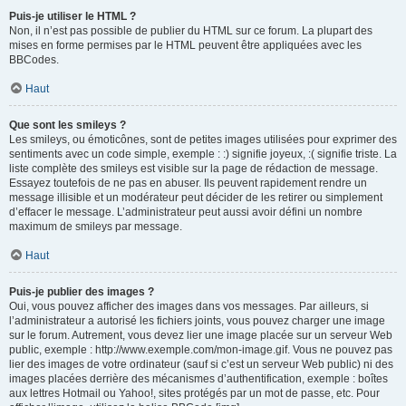
Puis-je utiliser le HTML ?
Non, il n’est pas possible de publier du HTML sur ce forum. La plupart des
mises en forme permises par le HTML peuvent être appliquées avec les
BBCodes.
Haut
Que sont les smileys ?
Les smileys, ou émoticônes, sont de petites images utilisées pour exprimer des
sentiments avec un code simple, exemple : :) signifie joyeux, :( signifie triste. La
liste complète des smileys est visible sur la page de rédaction de message.
Essayez toutefois de ne pas en abuser. Ils peuvent rapidement rendre un
message illisible et un modérateur peut décider de les retirer ou simplement
d’effacer le message. L’administrateur peut aussi avoir défini un nombre
maximum de smileys par message.
Haut
Puis-je publier des images ?
Oui, vous pouvez afficher des images dans vos messages. Par ailleurs, si
l’administrateur a autorisé les fichiers joints, vous pouvez charger une image
sur le forum. Autrement, vous devez lier une image placée sur un serveur Web
public, exemple : http://www.exemple.com/mon-image.gif. Vous ne pouvez pas
lier des images de votre ordinateur (sauf si c’est un serveur Web public) ni des
images placées derrière des mécanismes d’authentification, exemple : boîtes
aux lettres Hotmail ou Yahoo!, sites protégés par un mot de passe, etc. Pour