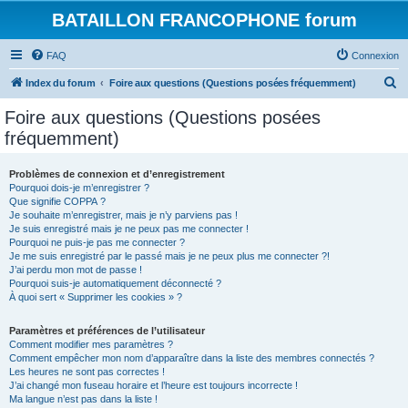
BATAILLON FRANCOPHONE forum
FAQ
Connexion
R
Index du forum
Foire aux questions (Questions posées fréquemment)
e
Foire aux questions (Questions posées
c
fréquemment)
h
e
Problèmes de connexion et d’enregistrement
Pourquoi dois-je m’enregistrer ?
r
Que signifie COPPA ?
c
Je souhaite m’enregistrer, mais je n’y parviens pas !
Je suis enregistré mais je ne peux pas me connecter !
h
Pourquoi ne puis-je pas me connecter ?
Je me suis enregistré par le passé mais je ne peux plus me connecter ?!
e
J’ai perdu mon mot de passe !
r
Pourquoi suis-je automatiquement déconnecté ?
À quoi sert « Supprimer les cookies » ?
Paramètres et préférences de l’utilisateur
Comment modifier mes paramètres ?
Comment empêcher mon nom d’apparaître dans la liste des membres connectés ?
Les heures ne sont pas correctes !
J’ai changé mon fuseau horaire et l’heure est toujours incorrecte !
Ma langue n’est pas dans la liste !