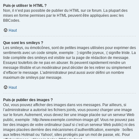
Puis-je utiliser le HTML ?
Non, il n’est pas possible de publier du HTML sur ce forum. La plupart des
mises en forme permises par le HTML peuvent être appliquées avec les
BBCodes.
Haut
Que sont les smileys ?
Les smileys, ou émoticônes, sont de petites images utilisées pour exprimer des
sentiments avec un code simple, exemple : :) signifie joyeux, :( signifie triste. La
liste complète des smileys est visible sur la page de rédaction de message.
Essayez toutefois de ne pas en abuser. Ils peuvent rapidement rendre un
message illisible et un modérateur peut décider de les retirer ou simplement
d’effacer le message. L’administrateur peut aussi avoir défini un nombre
maximum de smileys par message.
Haut
Puis-je publier des images ?
Oui, vous pouvez afficher des images dans vos messages. Par ailleurs, si
l’administrateur a autorisé les fichiers joints, vous pouvez charger une image
sur le forum. Autrement, vous devez lier une image placée sur un serveur Web
public, exemple : http://www.exemple.com/mon-image.gif. Vous ne pouvez pas
lier des images de votre ordinateur (sauf si c’est un serveur Web public) ni des
images placées derrière des mécanismes d’authentification, exemple : boîtes
aux lettres Hotmail ou Yahoo!, sites protégés par un mot de passe, etc. Pour