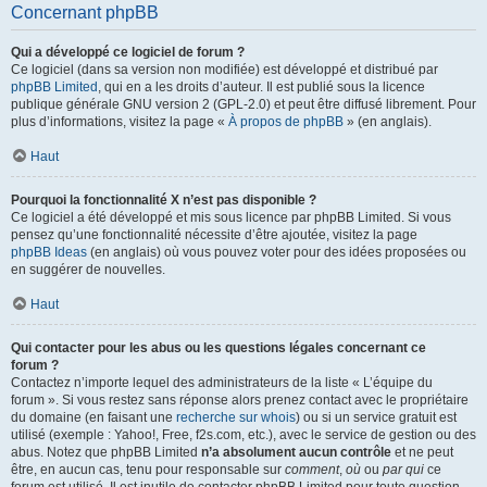
Concernant phpBB
Qui a développé ce logiciel de forum ?
Ce logiciel (dans sa version non modifiée) est développé et distribué par
phpBB Limited
, qui en a les droits d’auteur. Il est publié sous la licence
publique générale GNU version 2 (GPL-2.0) et peut être diffusé librement. Pour
plus d’informations, visitez la page «
À propos de phpBB
» (en anglais).
Haut
Pourquoi la fonctionnalité X n’est pas disponible ?
Ce logiciel a été développé et mis sous licence par phpBB Limited. Si vous
pensez qu’une fonctionnalité nécessite d’être ajoutée, visitez la page
phpBB Ideas
(en anglais) où vous pouvez voter pour des idées proposées ou
en suggérer de nouvelles.
Haut
Qui contacter pour les abus ou les questions légales concernant ce
forum ?
Contactez n’importe lequel des administrateurs de la liste « L’équipe du
forum ». Si vous restez sans réponse alors prenez contact avec le propriétaire
du domaine (en faisant une
recherche sur whois
) ou si un service gratuit est
utilisé (exemple : Yahoo!, Free, f2s.com, etc.), avec le service de gestion ou des
abus. Notez que phpBB Limited
n’a absolument aucun contrôle
et ne peut
être, en aucun cas, tenu pour responsable sur
comment
,
où
ou
par qui
ce