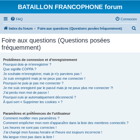
BATAILLON FRANCOPHONE forum
FAQ
Connexion
R
Index du forum
Foire aux questions (Questions posées fréquemment)
e
Foire aux questions (Questions posées
c
fréquemment)
h
e
Problèmes de connexion et d’enregistrement
Pourquoi dois-je m’enregistrer ?
r
Que signifie COPPA ?
c
Je souhaite m’enregistrer, mais je n’y parviens pas !
Je suis enregistré mais je ne peux pas me connecter !
h
Pourquoi ne puis-je pas me connecter ?
Je me suis enregistré par le passé mais je ne peux plus me connecter ?!
e
J’ai perdu mon mot de passe !
r
Pourquoi suis-je automatiquement déconnecté ?
À quoi sert « Supprimer les cookies » ?
Paramètres et préférences de l’utilisateur
Comment modifier mes paramètres ?
Comment empêcher mon nom d’apparaître dans la liste des membres connectés ?
Les heures ne sont pas correctes !
J’ai changé mon fuseau horaire et l’heure est toujours incorrecte !
Ma langue n’est pas dans la liste !