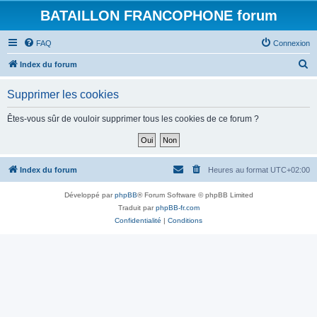
BATAILLON FRANCOPHONE forum
FAQ
Connexion
R
Index du forum
e
Supprimer les cookies
c
h
Êtes-vous sûr de vouloir supprimer tous les cookies de ce forum ?
e
r
c
Index du forum
Heures au format
UTC+02:00
h
Développé par
phpBB
® Forum Software © phpBB Limited
e
Traduit par
phpBB-fr.com
r
Confidentialité
|
Conditions