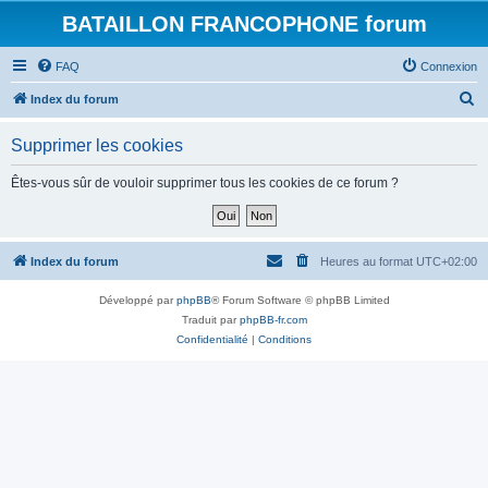
BATAILLON FRANCOPHONE forum
FAQ
Connexion
R
Index du forum
e
Supprimer les cookies
c
h
Êtes-vous sûr de vouloir supprimer tous les cookies de ce forum ?
e
r
c
Index du forum
Heures au format
UTC+02:00
h
Développé par
phpBB
® Forum Software © phpBB Limited
e
Traduit par
phpBB-fr.com
r
Confidentialité
|
Conditions