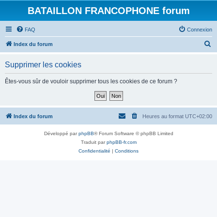
BATAILLON FRANCOPHONE forum
FAQ
Connexion
R
Index du forum
e
Supprimer les cookies
c
h
Êtes-vous sûr de vouloir supprimer tous les cookies de ce forum ?
e
r
c
Index du forum
Heures au format
UTC+02:00
h
Développé par
phpBB
® Forum Software © phpBB Limited
e
Traduit par
phpBB-fr.com
r
Confidentialité
|
Conditions