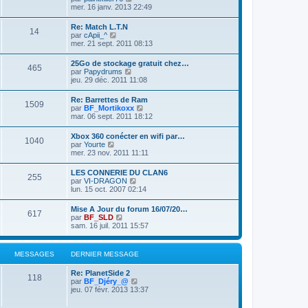
e
a
o
mer. 16 janv. 2013 22:49
m
d
g
i
e
e
e
r
s
Re: Match L.T.N
r
14
l
s
V
par
cApii_^
n
e
a
o
mer. 21 sept. 2011 08:13
i
d
g
i
e
e
e
r
r
25Go de stockage gratuit chez…
r
465
l
m
V
par
Papydrums
n
e
e
o
jeu. 29 déc. 2011 11:08
i
d
s
i
e
e
s
r
r
Re: Barrettes de Ram
r
a
1509
l
m
V
par
BF_Mortikoxx
n
g
e
e
o
mar. 06 sept. 2011 18:12
i
e
d
s
i
e
e
s
r
r
Xbox 360 conécter en wifi par…
r
a
1040
l
m
V
par
Yourte
n
g
e
e
o
mer. 23 nov. 2011 11:11
i
e
d
s
i
e
e
s
r
r
LES CONNERIE DU CLAN6
r
a
255
l
m
V
par
VI-DRAGON
n
g
e
e
o
lun. 15 oct. 2007 02:14
i
e
d
s
i
e
e
s
r
r
Mise A Jour du forum 16/07/20…
r
a
617
l
m
V
par
BF_SLD
n
g
e
e
o
sam. 16 juil. 2011 15:57
i
e
d
s
i
e
e
s
r
r
r
a
l
m
MESSAGES
DERNIER MESSAGE
n
g
e
e
i
e
d
s
e
Re: PlanetSide 2
e
s
118
r
V
par
BF_Djéry_@
r
a
m
o
jeu. 07 févr. 2013 13:37
n
g
e
i
i
e
s
r
e