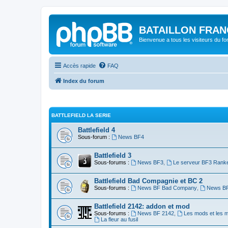
BATAILLON FRAN
Bienvenue a tous les visiteurs du f
Accès rapide
FAQ
Index du forum
BATTLEFIELD LA SERIE
Battlefield 4
Sous-forum :
News BF4
Battlefield 3
Sous-forums :
News BF3
,
Le serveur BF3 Rank
Battlefield Bad Compagnie et BC 2
Sous-forums :
News BF Bad Company
,
News BF
Battlefield 2142: addon et mod
Sous-forums :
News BF 2142
,
Les mods et les 
La fleur au fusil