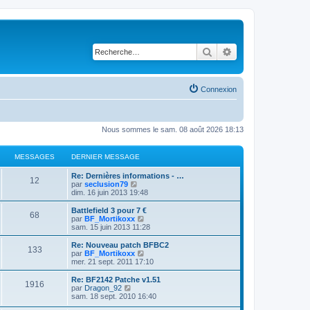
Rechercher
Recherche avancé
Connexion
Nous sommes le sam. 08 août 2026 18:13
MESSAGES
DERNIER MESSAGE
Re: Dernières informations - …
12
V
par
seclusion79
o
dim. 16 juin 2013 19:48
i
r
Battlefield 3 pour 7 €
68
l
V
par
BF_Mortikoxx
e
o
sam. 15 juin 2013 11:28
d
i
e
r
Re: Nouveau patch BFBC2
133
r
l
V
par
BF_Mortikoxx
n
e
o
mer. 21 sept. 2011 17:10
i
d
i
e
e
r
Re: BF2142 Patche v1.51
r
1916
r
l
V
par
Dragon_92
m
n
e
o
sam. 18 sept. 2010 16:40
e
i
d
i
s
e