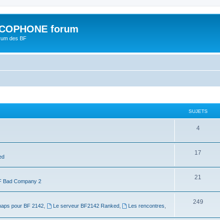
COPHONE forum
orum des BF
SUJETS
4
17
ed
21
 Bad Company 2
249
maps pour BF 2142
,
Le serveur BF2142 Ranked
,
Les rencontres
,