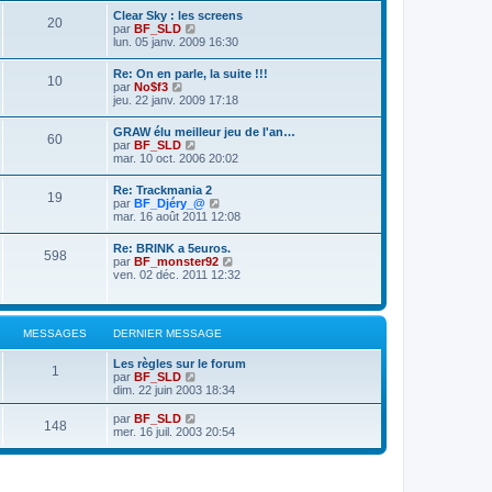
s
l
r
Clear Sky : les screens
a
20
e
m
V
par
BF_SLD
g
d
e
o
lun. 05 janv. 2009 16:30
e
e
s
i
r
s
r
Re: On en parle, la suite !!!
n
a
10
l
V
par
No$f3
i
g
e
o
jeu. 22 janv. 2009 17:18
e
e
d
i
r
e
r
m
GRAW élu meilleur jeu de l'an…
r
60
l
e
V
par
BF_SLD
n
e
s
o
mar. 10 oct. 2006 20:02
i
d
s
i
e
e
a
r
r
Re: Trackmania 2
r
g
19
l
m
V
par
BF_Djéry_@
n
e
e
e
o
mar. 16 août 2011 12:08
i
d
s
i
e
e
s
r
r
Re: BRINK a 5euros.
r
a
598
l
m
V
par
BF_monster92
n
g
e
e
o
ven. 02 déc. 2011 12:32
i
e
d
s
i
e
e
s
r
r
r
a
l
m
n
g
e
e
MESSAGES
DERNIER MESSAGE
i
e
d
s
e
e
s
r
Les règles sur le forum
r
a
1
m
V
par
BF_SLD
n
g
e
o
dim. 22 juin 2003 18:34
i
e
s
i
e
s
r
V
par
BF_SLD
r
148
a
l
o
mer. 16 juil. 2003 20:54
m
g
e
i
e
e
d
r
s
e
l
s
r
e
a