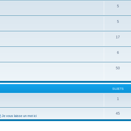
5
5
17
6
50
SUJETS
1
45
Je vous laisse un mot ici