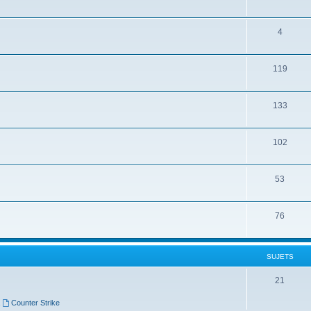
4
119
133
102
53
76
SUJETS
21
,
Counter Strike