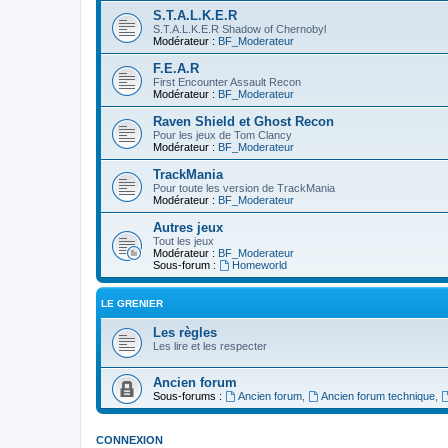
S.T.A.L.K.E.R
S.T.A.L.K.E.R Shadow of Chernobyl
Modérateur :
BF_Moderateur
F.E.A.R
First Encounter Assault Recon
Modérateur :
BF_Moderateur
Raven Shield et Ghost Recon
Pour les jeux de Tom Clancy
Modérateur :
BF_Moderateur
TrackMania
Pour toute les version de TrackMania
Modérateur :
BF_Moderateur
Autres jeux
Tout les jeux
Modérateur :
BF_Moderateur
Sous-forum :
Homeworld
LE GRENIER
Les règles
Les lire et les respecter
Ancien forum
Sous-forums :
Ancien forum
,
Ancien forum technique
,
CONNEXION