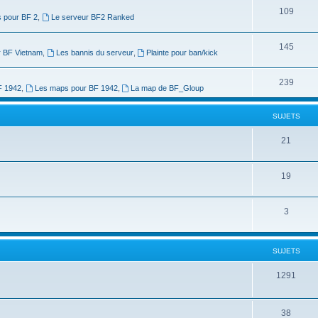
109
s pour BF 2
,
Le serveur BF2 Ranked
145
 BF Vietnam
,
Les bannis du serveur
,
Plainte pour ban/kick
239
F 1942
,
Les maps pour BF 1942
,
La map de BF_Gloup
SUJETS
21
19
3
SUJETS
1291
38