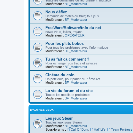
Toute les demandes de recrutement, tout jeux.
Modérateur :
BF_Moderateur
Nous défiez
Demande de match ou train; tout jeux.
Modérateur :
BF_Moderateur
FreeWare/Software/info du net
news virus, failles, trojans.......
Modérateur :
OPERATEUR
Pour les p'tits bobos
Pour tous les problemes avec l'informatique
Modérateur :
BF_Moderateur
Tu as fait ca comment ?
Pour echanger vos trucs et astuces
Modérateur :
BF_Moderateur
Cinéma du coin
Un petit coin, pour parler du 7 ème Art
Modérateur :
BF_Moderateur
La vie du forum et du site
Toutes les modifs et problèmes
Modérateur :
BF_Moderateur
D'AUTRES JEUX
Les jeux Steam
Tout les jeux sous Steam
Modérateur :
BF_Moderateur
Sous-forums :
Call Of Duty
,
Half Life
,
Team Fortress