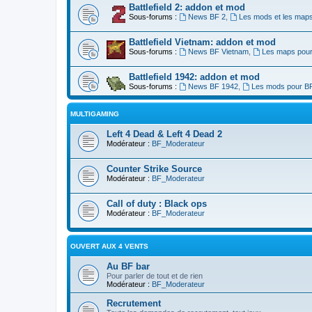
Battlefield 2: addon et mod
Sous-forums :
News BF 2
,
Les mods et les map
Battlefield Vietnam: addon et mod
Sous-forums :
News BF Vietnam
,
Les maps pour
Battlefield 1942: addon et mod
Sous-forums :
News BF 1942
,
Les mods pour B
MULTIGAMING
Left 4 Dead & Left 4 Dead 2
Modérateur :
BF_Moderateur
Counter Strike Source
Modérateur :
BF_Moderateur
Call of duty : Black ops
Modérateur :
BF_Moderateur
OUVERT AUX 4 VENTS
Au BF bar
Pour parler de tout et de rien
Modérateur :
BF_Moderateur
Recrutement