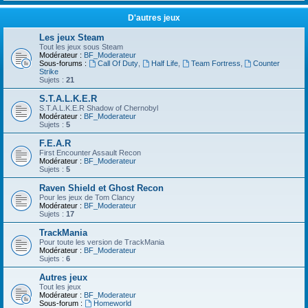
D'autres jeux
Les jeux Steam
Tout les jeux sous Steam
Modérateur :
BF_Moderateur
Sous-forums :
Call Of Duty
,
Half Life
,
Team Fortress
,
Counter
Strike
Sujets :
21
S.T.A.L.K.E.R
S.T.A.L.K.E.R Shadow of Chernobyl
Modérateur :
BF_Moderateur
Sujets :
5
F.E.A.R
First Encounter Assault Recon
Modérateur :
BF_Moderateur
Sujets :
5
Raven Shield et Ghost Recon
Pour les jeux de Tom Clancy
Modérateur :
BF_Moderateur
Sujets :
17
TrackMania
Pour toute les version de TrackMania
Modérateur :
BF_Moderateur
Sujets :
6
Autres jeux
Tout les jeux
Modérateur :
BF_Moderateur
Sous-forum :
Homeworld