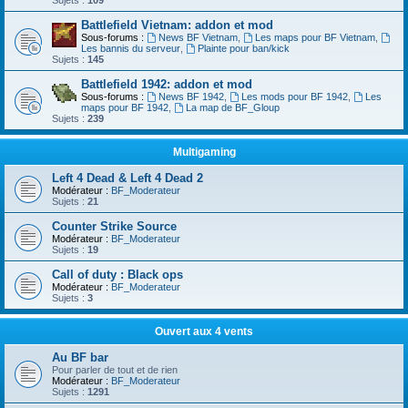
Sujets :
109
Battlefield Vietnam: addon et mod
Sous-forums :
News BF Vietnam
,
Les maps pour BF Vietnam
,
Les bannis du serveur
,
Plainte pour ban/kick
Sujets :
145
Battlefield 1942: addon et mod
Sous-forums :
News BF 1942
,
Les mods pour BF 1942
,
Les
maps pour BF 1942
,
La map de BF_Gloup
Sujets :
239
Multigaming
Left 4 Dead & Left 4 Dead 2
Modérateur :
BF_Moderateur
Sujets :
21
Counter Strike Source
Modérateur :
BF_Moderateur
Sujets :
19
Call of duty : Black ops
Modérateur :
BF_Moderateur
Sujets :
3
Ouvert aux 4 vents
Au BF bar
Pour parler de tout et de rien
Modérateur :
BF_Moderateur
Sujets :
1291