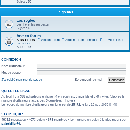
Sujets :
50
Le grenier
Les règles
Les lire et les respecter
Sujets :
1
Ancien forum
Sous-forums :
Ancien forum
,
Ancien forum technique
,
Je vous laisse
un mot ici
Sujets :
45
CONNEXION
Nom d’utilisateur :
Mot de passe :
J’ai oublié mon mot de passe
Se souvenir de moi
QUI EST EN LIGNE
Au total il y a
383
utilisateurs en ligne : 4 enregistrés, 0 invisible et 379 invités (d’après le
nombre d’utilisateurs actifs ces 5 dernières minutes)
Le record du nombre d’utilisateurs en ligne est de
25472
, le lun. 13 oct. 2025 04:40
STATISTIQUES
40352
messages •
4073
sujets •
678
membres • Le membre enregistré le plus récent est
paintkiller76
.