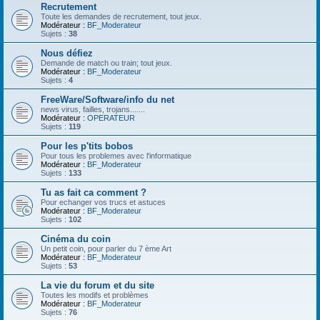
Recrutement
Toute les demandes de recrutement, tout jeux.
Modérateur :
BF_Moderateur
Sujets :
38
Nous défiez
Demande de match ou train; tout jeux.
Modérateur :
BF_Moderateur
Sujets :
4
FreeWare/Software/info du net
news virus, failles, trojans.......
Modérateur :
OPERATEUR
Sujets :
119
Pour les p'tits bobos
Pour tous les problemes avec l'informatique
Modérateur :
BF_Moderateur
Sujets :
133
Tu as fait ca comment ?
Pour echanger vos trucs et astuces
Modérateur :
BF_Moderateur
Sujets :
102
Cinéma du coin
Un petit coin, pour parler du 7 ème Art
Modérateur :
BF_Moderateur
Sujets :
53
La vie du forum et du site
Toutes les modifs et problèmes
Modérateur :
BF_Moderateur
Sujets :
76