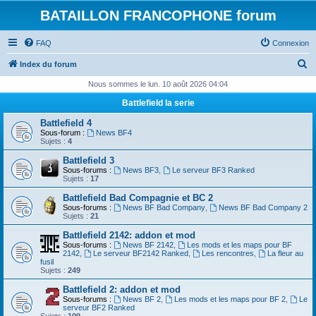
BATAILLON FRANCOPHONE forum
FAQ
Connexion
R
Index du forum
e
Nous sommes le lun. 10 août 2026 04:04
c
Battlefield la serie
h
Battlefield 4
e
Sous-forum :
News BF4
Sujets :
4
r
Battlefield 3
c
Sous-forums :
News BF3
,
Le serveur BF3 Ranked
Sujets :
17
h
Battlefield Bad Compagnie et BC 2
e
Sous-forums :
News BF Bad Company
,
News BF Bad Company 2
Sujets :
21
r
Battlefield 2142: addon et mod
Sous-forums :
News BF 2142
,
Les mods et les maps pour BF
2142
,
Le serveur BF2142 Ranked
,
Les rencontres
,
La fleur au
fusil
Sujets :
249
Battlefield 2: addon et mod
Sous-forums :
News BF 2
,
Les mods et les maps pour BF 2
,
Le
serveur BF2 Ranked