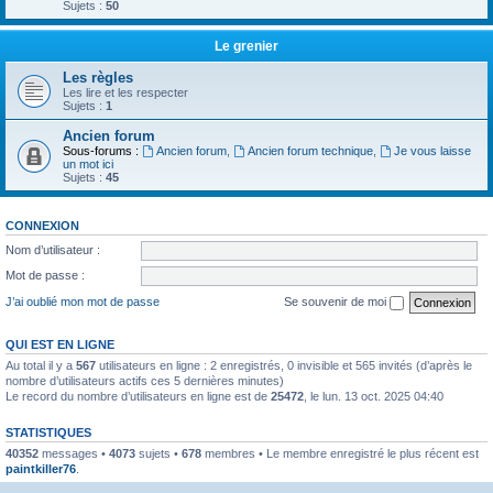
Sujets :
50
Le grenier
Les règles
Les lire et les respecter
Sujets :
1
Ancien forum
Sous-forums :
Ancien forum
,
Ancien forum technique
,
Je vous laisse
un mot ici
Sujets :
45
CONNEXION
Nom d’utilisateur :
Mot de passe :
J’ai oublié mon mot de passe
Se souvenir de moi
QUI EST EN LIGNE
Au total il y a
567
utilisateurs en ligne : 2 enregistrés, 0 invisible et 565 invités (d’après le
nombre d’utilisateurs actifs ces 5 dernières minutes)
Le record du nombre d’utilisateurs en ligne est de
25472
, le lun. 13 oct. 2025 04:40
STATISTIQUES
40352
messages •
4073
sujets •
678
membres • Le membre enregistré le plus récent est
paintkiller76
.