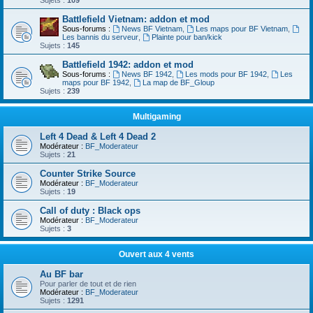
Sujets :
109
Battlefield Vietnam: addon et mod
Sous-forums :
News BF Vietnam
,
Les maps pour BF Vietnam
,
Les bannis du serveur
,
Plainte pour ban/kick
Sujets :
145
Battlefield 1942: addon et mod
Sous-forums :
News BF 1942
,
Les mods pour BF 1942
,
Les
maps pour BF 1942
,
La map de BF_Gloup
Sujets :
239
Multigaming
Left 4 Dead & Left 4 Dead 2
Modérateur :
BF_Moderateur
Sujets :
21
Counter Strike Source
Modérateur :
BF_Moderateur
Sujets :
19
Call of duty : Black ops
Modérateur :
BF_Moderateur
Sujets :
3
Ouvert aux 4 vents
Au BF bar
Pour parler de tout et de rien
Modérateur :
BF_Moderateur
Sujets :
1291