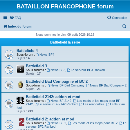
BATAILLON FRANCOPHONE forum
FAQ
Connexion
R
Index du forum
e
Nous sommes le dim. 09 août 2026 10:18
c
Battlefield la serie
h
Battlefield 4
e
Sous-forum :
News BF4
Sujets :
4
r
Battlefield 3
c
Sous-forums :
News BF3
,
Le serveur BF3 Ranked
Sujets :
17
h
Battlefield Bad Compagnie et BC 2
e
Sous-forums :
News BF Bad Company
,
News BF Bad Company 2
Sujets :
21
r
Battlefield 2142: addon et mod
Sous-forums :
News BF 2142
,
Les mods et les maps pour BF
2142
,
Le serveur BF2142 Ranked
,
Les rencontres
,
La fleur au
fusil
Sujets :
249
Battlefield 2: addon et mod
Sous-forums :
News BF 2
,
Les mods et les maps pour BF 2
,
Le
serveur BF2 Ranked