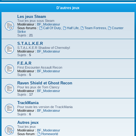
D'autres jeux
Les jeux Steam
Tout les jeux sous Steam
Modérateur :
BF_Moderateur
Sous-forums :
Call Of Duty
,
Half Life
,
Team Fortress
,
Counter
Strike
Sujets :
21
S.T.A.L.K.E.R
S.T.A.L.K.E.R Shadow of Chernobyl
Modérateur :
BF_Moderateur
Sujets :
5
F.E.A.R
First Encounter Assault Recon
Modérateur :
BF_Moderateur
Sujets :
5
Raven Shield et Ghost Recon
Pour les jeux de Tom Clancy
Modérateur :
BF_Moderateur
Sujets :
17
TrackMania
Pour toute les version de TrackMania
Modérateur :
BF_Moderateur
Sujets :
6
Autres jeux
Tout les jeux
Modérateur :
BF_Moderateur
Sous-forum :
Homeworld