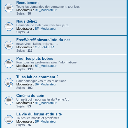
Recrutement
Toute les demandes de recrutement, tout jeux.
Modérateur :
BF_Moderateur
Sujets :
38
Nous défiez
Demande de match ou train; tout jeux.
Modérateur :
BF_Moderateur
Sujets :
4
FreeWare/Software/info du net
news virus, failles, trojans.......
Modérateur :
OPERATEUR
Sujets :
119
Pour les p'tits bobos
Pour tous les problemes avec l'informatique
Modérateur :
BF_Moderateur
Sujets :
133
Tu as fait ca comment ?
Pour echanger vos trucs et astuces
Modérateur :
BF_Moderateur
Sujets :
102
Cinéma du coin
Un petit coin, pour parler du 7 ème Art
Modérateur :
BF_Moderateur
Sujets :
53
La vie du forum et du site
Toutes les modifs et problèmes
Modérateur :
BF_Moderateur
Sujets :
76