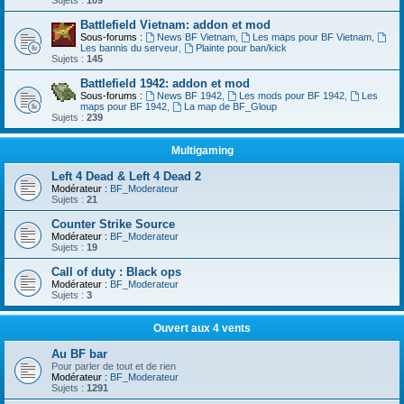
Sujets :
109
Battlefield Vietnam: addon et mod
Sous-forums :
News BF Vietnam
,
Les maps pour BF Vietnam
,
Les bannis du serveur
,
Plainte pour ban/kick
Sujets :
145
Battlefield 1942: addon et mod
Sous-forums :
News BF 1942
,
Les mods pour BF 1942
,
Les
maps pour BF 1942
,
La map de BF_Gloup
Sujets :
239
Multigaming
Left 4 Dead & Left 4 Dead 2
Modérateur :
BF_Moderateur
Sujets :
21
Counter Strike Source
Modérateur :
BF_Moderateur
Sujets :
19
Call of duty : Black ops
Modérateur :
BF_Moderateur
Sujets :
3
Ouvert aux 4 vents
Au BF bar
Pour parler de tout et de rien
Modérateur :
BF_Moderateur
Sujets :
1291