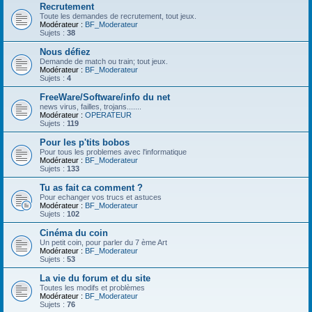
Recrutement
Toute les demandes de recrutement, tout jeux.
Modérateur :
BF_Moderateur
Sujets :
38
Nous défiez
Demande de match ou train; tout jeux.
Modérateur :
BF_Moderateur
Sujets :
4
FreeWare/Software/info du net
news virus, failles, trojans.......
Modérateur :
OPERATEUR
Sujets :
119
Pour les p'tits bobos
Pour tous les problemes avec l'informatique
Modérateur :
BF_Moderateur
Sujets :
133
Tu as fait ca comment ?
Pour echanger vos trucs et astuces
Modérateur :
BF_Moderateur
Sujets :
102
Cinéma du coin
Un petit coin, pour parler du 7 ème Art
Modérateur :
BF_Moderateur
Sujets :
53
La vie du forum et du site
Toutes les modifs et problèmes
Modérateur :
BF_Moderateur
Sujets :
76