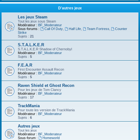
D'autres jeux
Les jeux Steam
Tout les jeux sous Steam
Modérateur :
BF_Moderateur
Sous-forums :
Call Of Duty
,
Half Life
,
Team Fortress
,
Counter
Strike
Sujets :
21
S.T.A.L.K.E.R
S.T.A.L.K.E.R Shadow of Chernobyl
Modérateur :
BF_Moderateur
Sujets :
5
F.E.A.R
First Encounter Assault Recon
Modérateur :
BF_Moderateur
Sujets :
5
Raven Shield et Ghost Recon
Pour les jeux de Tom Clancy
Modérateur :
BF_Moderateur
Sujets :
17
TrackMania
Pour toute les version de TrackMania
Modérateur :
BF_Moderateur
Sujets :
6
Autres jeux
Tout les jeux
Modérateur :
BF_Moderateur
Sous-forum :
Homeworld