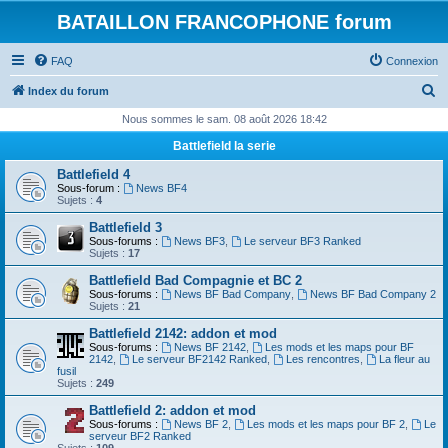
BATAILLON FRANCOPHONE forum
FAQ
Connexion
R
Index du forum
e
Nous sommes le sam. 08 août 2026 18:42
c
Battlefield la serie
h
Battlefield 4
e
Sous-forum :
News BF4
Sujets :
4
r
Battlefield 3
c
Sous-forums :
News BF3
,
Le serveur BF3 Ranked
Sujets :
17
h
Battlefield Bad Compagnie et BC 2
e
Sous-forums :
News BF Bad Company
,
News BF Bad Company 2
Sujets :
21
r
Battlefield 2142: addon et mod
Sous-forums :
News BF 2142
,
Les mods et les maps pour BF
2142
,
Le serveur BF2142 Ranked
,
Les rencontres
,
La fleur au
fusil
Sujets :
249
Battlefield 2: addon et mod
Sous-forums :
News BF 2
,
Les mods et les maps pour BF 2
,
Le
serveur BF2 Ranked