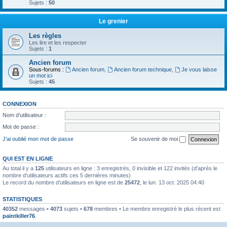
Sujets :
50
Le grenier
Les règles
Les lire et les respecter
Sujets :
1
Ancien forum
Sous-forums :
Ancien forum
,
Ancien forum technique
,
Je vous laisse
un mot ici
Sujets :
45
CONNEXION
Nom d’utilisateur :
Mot de passe :
J’ai oublié mon mot de passe
Se souvenir de moi
QUI EST EN LIGNE
Au total il y a
125
utilisateurs en ligne : 3 enregistrés, 0 invisible et 122 invités (d’après le
nombre d’utilisateurs actifs ces 5 dernières minutes)
Le record du nombre d’utilisateurs en ligne est de
25472
, le lun. 13 oct. 2025 04:40
STATISTIQUES
40352
messages •
4073
sujets •
678
membres • Le membre enregistré le plus récent est
paintkiller76
.