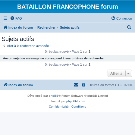
BATAILLON FRANCOPHONE forum
FAQ
Connexion
R
Index du forum
Rechercher
Sujets actifs
e
Sujets actifs
c
Aller à la recherche avancée
h
0 résultat trouvé • Page
1
sur
1
e
Aucun sujet ou message ne correspond à vos critères de recherche.
r
0 résultat trouvé • Page
1
sur
1
c
Aller à
h
Index du forum
Heures au format
UTC+02:00
e
r
Développé par
phpBB
® Forum Software © phpBB Limited
Traduit par
phpBB-fr.com
Confidentialité
|
Conditions