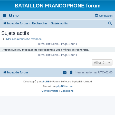
BATAILLON FRANCOPHONE forum
FAQ
Connexion
R
Index du forum
Rechercher
Sujets actifs
e
Sujets actifs
c
Aller à la recherche avancée
h
0 résultat trouvé • Page
1
sur
1
e
Aucun sujet ou message ne correspond à vos critères de recherche.
r
0 résultat trouvé • Page
1
sur
1
c
Aller à
h
Index du forum
Heures au format
UTC+02:00
e
r
Développé par
phpBB
® Forum Software © phpBB Limited
Traduit par
phpBB-fr.com
Confidentialité
|
Conditions