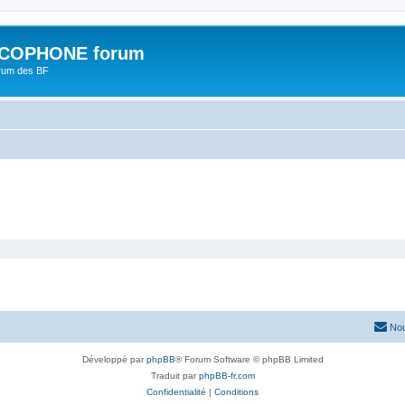
COPHONE forum
orum des BF
Nou
Développé par
phpBB
® Forum Software © phpBB Limited
Traduit par
phpBB-fr.com
Confidentialité
|
Conditions