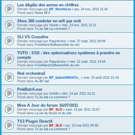
Les dégâts des armes en chiffres
Dernier message par
BF_Mortikoxx
«
jeu. 24 nov. 2011 11:42
Posté dans
News BF3
Xbox 360 conécter en wifi par ordi
Dernier message par
Yourte
«
mer. 23 nov. 2011 11:11
Posté dans
Tu as fait ca comment ?
SLI VS Crossfire
Dernier message par
Papydrums
«
mar. 27 sept. 2011 09:09
Posté dans
FreeWare/Software/info du net
TUTO : SSD : des optimisations systèmes à prendre en
compte
Dernier message par
Papydrums
«
mer. 21 sept. 2011 14:54
Posté dans
FreeWare/Software/info du net
Red orchestra2
Dernier message par
BF_kalashNIKKOv_
«
mar. 23 août 2011 21:16
Posté dans
Au BF bar
PnkBstrA.exe
Dernier message par
UmMo
«
dim. 24 juil. 2011 10:21
Posté dans
Tu as fait ca comment ?
Mise A Jour du forum 16/07/2011
Dernier message par
BF_SLD
«
sam. 16 juil. 2011 15:57
Posté dans
La vie du forum et du site
TS3 Plugin DirectX
Dernier message par
BF_SLD
«
lun. 23 mai 2011 00:58
Posté dans
Tu as fait ca comment ?