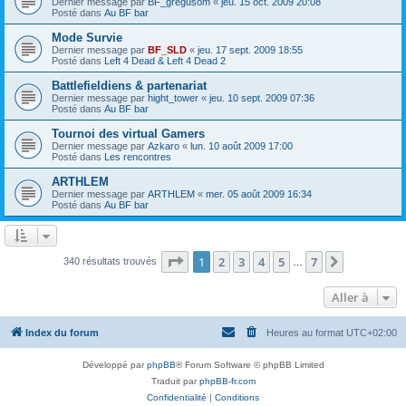
Dernier message par
BF_gregusom
«
jeu. 15 oct. 2009 20:08
Posté dans
Au BF bar
Mode Survie
Dernier message par
BF_SLD
«
jeu. 17 sept. 2009 18:55
Posté dans
Left 4 Dead & Left 4 Dead 2
Battlefieldiens & partenariat
Dernier message par
hight_tower
«
jeu. 10 sept. 2009 07:36
Posté dans
Au BF bar
Tournoi des virtual Gamers
Dernier message par
Azkaro
«
lun. 10 août 2009 17:00
Posté dans
Les rencontres
ARTHLEM
Dernier message par
ARTHLEM
«
mer. 05 août 2009 16:34
Posté dans
Au BF bar
Page
1
sur
7
1
2
3
4
5
7
Suivante
340 résultats trouvés
…
Aller à
Index du forum
Heures au format
UTC+02:00
Développé par
phpBB
® Forum Software © phpBB Limited
Traduit par
phpBB-fr.com
Confidentialité
|
Conditions