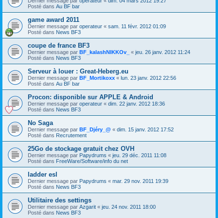
Dernier message par
operateur
«
dim. 04 mars 2012 19:27
Posté dans
Au BF bar
game award 2011
Dernier message par
operateur
«
sam. 11 févr. 2012 01:09
Posté dans
News BF3
coupe de france BF3
Dernier message par
BF_kalashNIKKOv_
«
jeu. 26 janv. 2012 11:24
Posté dans
News BF3
Serveur à louer : Great-Heberg.eu
Dernier message par
BF_Mortikoxx
«
lun. 23 janv. 2012 22:56
Posté dans
Au BF bar
Procon: disponible sur APPLE & Android
Dernier message par
operateur
«
dim. 22 janv. 2012 18:36
Posté dans
News BF3
No Saga
Dernier message par
BF_Djéry_@
«
dim. 15 janv. 2012 17:52
Posté dans
Recrutement
25Go de stockage gratuit chez OVH
Dernier message par
Papydrums
«
jeu. 29 déc. 2011 11:08
Posté dans
FreeWare/Software/info du net
ladder esl
Dernier message par
Papydrums
«
mar. 29 nov. 2011 19:39
Posté dans
News BF3
Utilitaire des settings
Dernier message par
Azgarit
«
jeu. 24 nov. 2011 18:00
Posté dans
News BF3