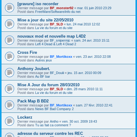
[gravure] iso recorder
Dernier message par
BF_monster92
«
mar. 01 juin 2010 23:29
Posté dans
FreeWare/Software/info du net
Mise a jour du site 22/05/2010
Dernier message par
BF_SLD
«
lun. 24 mai 2010 12:02
Posté dans
La vie du forum et du site
nouvaux mod et nouvelle map L4D2
Dernier message par
BF_snipermjc
«
sam. 24 avr. 2010 15:11
Posté dans
Left 4 Dead & Left 4 Dead 2
Cross Fire
Dernier message par
BF_Mortikoxx
«
ven. 23 avr. 2010 22:08
Posté dans
Autres jeux
Anthony Joubert.
Dernier message par
BF_Douiii
«
jeu. 15 avr. 2010 00:09
Posté dans
Au BF bar
Mise A Jour du forum 28/03/2010
Dernier message par
BF_SLD
«
dim. 28 mars 2010 11:11
Posté dans
La vie du forum et du site
Pack Map B BD2
Dernier message par
BF_Mortikoxx
«
sam. 27 févr. 2010 22:41
Posté dans
News BF Bad Company 2
Lockerz
Dernier message par
Antho
«
ven. 30 oct. 2009 19:43
Posté dans
Tu as fait ca comment ?
adresse du serveur contre les REC