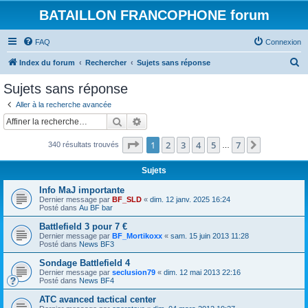
BATAILLON FRANCOPHONE forum
FAQ
Connexion
R
Index du forum
Rechercher
Sujets sans réponse
e
Sujets sans réponse
c
Aller à la recherche avancée
h
Rechercher
Recherche avancée
e
Page
1
sur
7
1
2
3
4
5
7
Suivante
340 résultats trouvés
r
…
c
Sujets
h
Info MaJ importante
e
Dernier message par
BF_SLD
«
dim. 12 janv. 2025 16:24
Posté dans
Au BF bar
r
Battlefield 3 pour 7 €
Dernier message par
BF_Mortikoxx
«
sam. 15 juin 2013 11:28
Posté dans
News BF3
Sondage Battlefield 4
Dernier message par
seclusion79
«
dim. 12 mai 2013 22:16
Posté dans
News BF4
ATC avanced tactical center