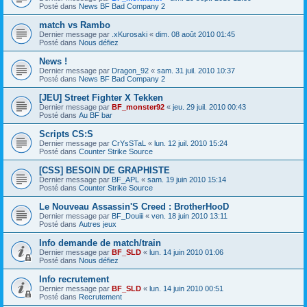
Posté dans
News BF Bad Company 2
match vs Rambo
Dernier message par
.xKurosaki
«
dim. 08 août 2010 01:45
Posté dans
Nous défiez
News !
Dernier message par
Dragon_92
«
sam. 31 juil. 2010 10:37
Posté dans
News BF Bad Company 2
[JEU] Street Fighter X Tekken
Dernier message par
BF_monster92
«
jeu. 29 juil. 2010 00:43
Posté dans
Au BF bar
Scripts CS:S
Dernier message par
CrYsSTaL
«
lun. 12 juil. 2010 15:24
Posté dans
Counter Strike Source
[CSS] BESOIN DE GRAPHISTE
Dernier message par
BF_APL
«
sam. 19 juin 2010 15:14
Posté dans
Counter Strike Source
Le Nouveau Assassin'S Creed : BrotherHooD
Dernier message par
BF_Douiii
«
ven. 18 juin 2010 13:11
Posté dans
Autres jeux
Info demande de match/train
Dernier message par
BF_SLD
«
lun. 14 juin 2010 01:06
Posté dans
Nous défiez
Info recrutement
Dernier message par
BF_SLD
«
lun. 14 juin 2010 00:51
Posté dans
Recrutement