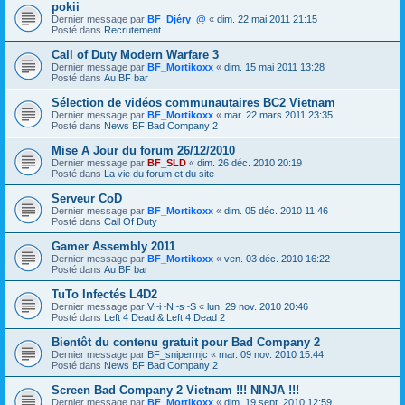
pokii
Dernier message par
BF_Djéry_@
«
dim. 22 mai 2011 21:15
Posté dans
Recrutement
Call of Duty Modern Warfare 3
Dernier message par
BF_Mortikoxx
«
dim. 15 mai 2011 13:28
Posté dans
Au BF bar
Sélection de vidéos communautaires BC2 Vietnam
Dernier message par
BF_Mortikoxx
«
mar. 22 mars 2011 23:35
Posté dans
News BF Bad Company 2
Mise A Jour du forum 26/12/2010
Dernier message par
BF_SLD
«
dim. 26 déc. 2010 20:19
Posté dans
La vie du forum et du site
Serveur CoD
Dernier message par
BF_Mortikoxx
«
dim. 05 déc. 2010 11:46
Posté dans
Call Of Duty
Gamer Assembly 2011
Dernier message par
BF_Mortikoxx
«
ven. 03 déc. 2010 16:22
Posté dans
Au BF bar
TuTo Infectés L4D2
Dernier message par
V~i~N~s~S
«
lun. 29 nov. 2010 20:46
Posté dans
Left 4 Dead & Left 4 Dead 2
Bientôt du contenu gratuit pour Bad Company 2
Dernier message par
BF_snipermjc
«
mar. 09 nov. 2010 15:44
Posté dans
News BF Bad Company 2
Screen Bad Company 2 Vietnam !!! NINJA !!!
Dernier message par
BF_Mortikoxx
«
dim. 19 sept. 2010 12:59