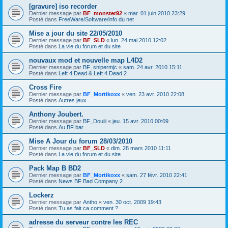
[gravure] iso recorder
Dernier message par
BF_monster92
«
mar. 01 juin 2010 23:29
Posté dans
FreeWare/Software/info du net
Mise a jour du site 22/05/2010
Dernier message par
BF_SLD
«
lun. 24 mai 2010 12:02
Posté dans
La vie du forum et du site
nouvaux mod et nouvelle map L4D2
Dernier message par
BF_snipermjc
«
sam. 24 avr. 2010 15:11
Posté dans
Left 4 Dead & Left 4 Dead 2
Cross Fire
Dernier message par
BF_Mortikoxx
«
ven. 23 avr. 2010 22:08
Posté dans
Autres jeux
Anthony Joubert.
Dernier message par
BF_Douiii
«
jeu. 15 avr. 2010 00:09
Posté dans
Au BF bar
Mise A Jour du forum 28/03/2010
Dernier message par
BF_SLD
«
dim. 28 mars 2010 11:11
Posté dans
La vie du forum et du site
Pack Map B BD2
Dernier message par
BF_Mortikoxx
«
sam. 27 févr. 2010 22:41
Posté dans
News BF Bad Company 2
Lockerz
Dernier message par
Antho
«
ven. 30 oct. 2009 19:43
Posté dans
Tu as fait ca comment ?
adresse du serveur contre les REC