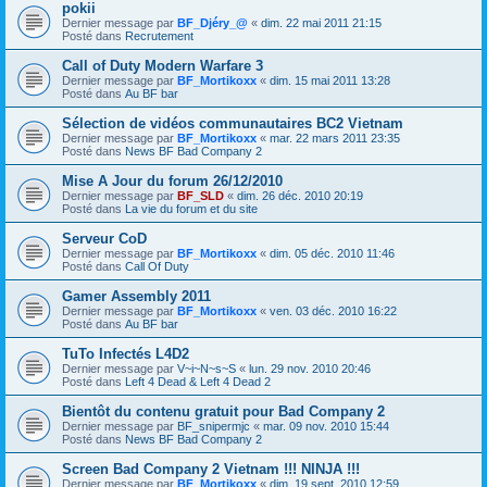
pokii
Dernier message par
BF_Djéry_@
«
dim. 22 mai 2011 21:15
Posté dans
Recrutement
Call of Duty Modern Warfare 3
Dernier message par
BF_Mortikoxx
«
dim. 15 mai 2011 13:28
Posté dans
Au BF bar
Sélection de vidéos communautaires BC2 Vietnam
Dernier message par
BF_Mortikoxx
«
mar. 22 mars 2011 23:35
Posté dans
News BF Bad Company 2
Mise A Jour du forum 26/12/2010
Dernier message par
BF_SLD
«
dim. 26 déc. 2010 20:19
Posté dans
La vie du forum et du site
Serveur CoD
Dernier message par
BF_Mortikoxx
«
dim. 05 déc. 2010 11:46
Posté dans
Call Of Duty
Gamer Assembly 2011
Dernier message par
BF_Mortikoxx
«
ven. 03 déc. 2010 16:22
Posté dans
Au BF bar
TuTo Infectés L4D2
Dernier message par
V~i~N~s~S
«
lun. 29 nov. 2010 20:46
Posté dans
Left 4 Dead & Left 4 Dead 2
Bientôt du contenu gratuit pour Bad Company 2
Dernier message par
BF_snipermjc
«
mar. 09 nov. 2010 15:44
Posté dans
News BF Bad Company 2
Screen Bad Company 2 Vietnam !!! NINJA !!!
Dernier message par
BF_Mortikoxx
«
dim. 19 sept. 2010 12:59