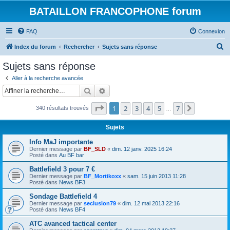
BATAILLON FRANCOPHONE forum
FAQ
Connexion
R
Index du forum
Rechercher
Sujets sans réponse
e
Sujets sans réponse
c
Aller à la recherche avancée
h
Rechercher
Recherche avancée
e
Page
1
sur
7
1
2
3
4
5
7
Suivante
340 résultats trouvés
r
…
c
Sujets
h
Info MaJ importante
e
Dernier message par
BF_SLD
«
dim. 12 janv. 2025 16:24
Posté dans
Au BF bar
r
Battlefield 3 pour 7 €
Dernier message par
BF_Mortikoxx
«
sam. 15 juin 2013 11:28
Posté dans
News BF3
Sondage Battlefield 4
Dernier message par
seclusion79
«
dim. 12 mai 2013 22:16
Posté dans
News BF4
ATC avanced tactical center