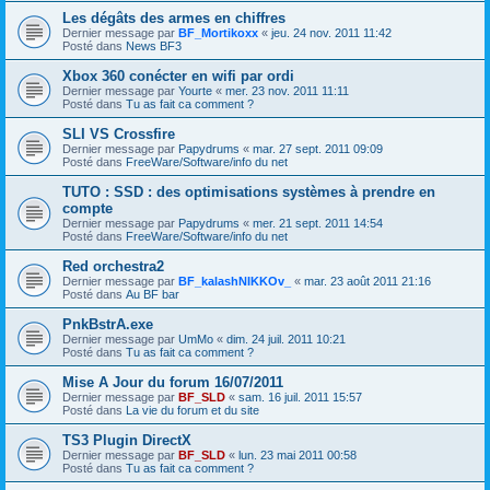
Les dégâts des armes en chiffres
Dernier message par
BF_Mortikoxx
«
jeu. 24 nov. 2011 11:42
Posté dans
News BF3
Xbox 360 conécter en wifi par ordi
Dernier message par
Yourte
«
mer. 23 nov. 2011 11:11
Posté dans
Tu as fait ca comment ?
SLI VS Crossfire
Dernier message par
Papydrums
«
mar. 27 sept. 2011 09:09
Posté dans
FreeWare/Software/info du net
TUTO : SSD : des optimisations systèmes à prendre en
compte
Dernier message par
Papydrums
«
mer. 21 sept. 2011 14:54
Posté dans
FreeWare/Software/info du net
Red orchestra2
Dernier message par
BF_kalashNIKKOv_
«
mar. 23 août 2011 21:16
Posté dans
Au BF bar
PnkBstrA.exe
Dernier message par
UmMo
«
dim. 24 juil. 2011 10:21
Posté dans
Tu as fait ca comment ?
Mise A Jour du forum 16/07/2011
Dernier message par
BF_SLD
«
sam. 16 juil. 2011 15:57
Posté dans
La vie du forum et du site
TS3 Plugin DirectX
Dernier message par
BF_SLD
«
lun. 23 mai 2011 00:58
Posté dans
Tu as fait ca comment ?