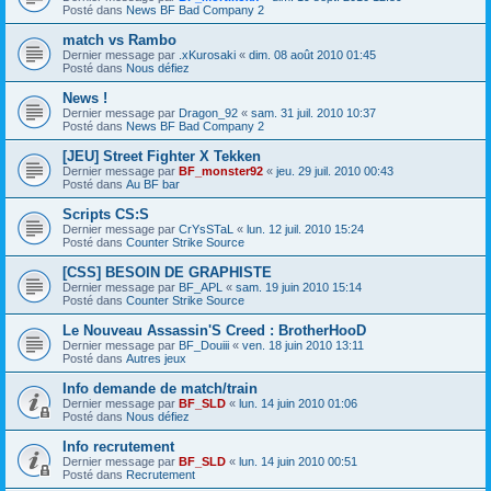
Posté dans
News BF Bad Company 2
match vs Rambo
Dernier message par
.xKurosaki
«
dim. 08 août 2010 01:45
Posté dans
Nous défiez
News !
Dernier message par
Dragon_92
«
sam. 31 juil. 2010 10:37
Posté dans
News BF Bad Company 2
[JEU] Street Fighter X Tekken
Dernier message par
BF_monster92
«
jeu. 29 juil. 2010 00:43
Posté dans
Au BF bar
Scripts CS:S
Dernier message par
CrYsSTaL
«
lun. 12 juil. 2010 15:24
Posté dans
Counter Strike Source
[CSS] BESOIN DE GRAPHISTE
Dernier message par
BF_APL
«
sam. 19 juin 2010 15:14
Posté dans
Counter Strike Source
Le Nouveau Assassin'S Creed : BrotherHooD
Dernier message par
BF_Douiii
«
ven. 18 juin 2010 13:11
Posté dans
Autres jeux
Info demande de match/train
Dernier message par
BF_SLD
«
lun. 14 juin 2010 01:06
Posté dans
Nous défiez
Info recrutement
Dernier message par
BF_SLD
«
lun. 14 juin 2010 00:51
Posté dans
Recrutement