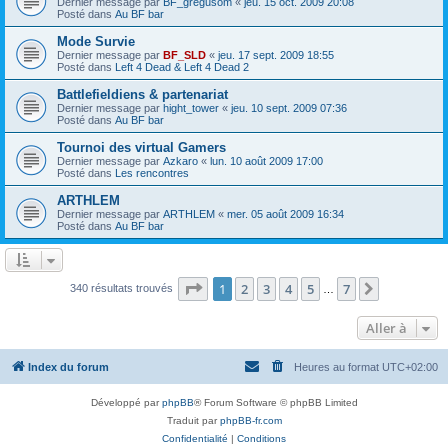
Dernier message par
BF_gregusom
«
jeu. 15 oct. 2009 20:08
Posté dans
Au BF bar
Mode Survie
Dernier message par
BF_SLD
«
jeu. 17 sept. 2009 18:55
Posté dans
Left 4 Dead & Left 4 Dead 2
Battlefieldiens & partenariat
Dernier message par
hight_tower
«
jeu. 10 sept. 2009 07:36
Posté dans
Au BF bar
Tournoi des virtual Gamers
Dernier message par
Azkaro
«
lun. 10 août 2009 17:00
Posté dans
Les rencontres
ARTHLEM
Dernier message par
ARTHLEM
«
mer. 05 août 2009 16:34
Posté dans
Au BF bar
Page
1
sur
7
1
2
3
4
5
7
Suivante
340 résultats trouvés
…
Aller à
Index du forum
Heures au format
UTC+02:00
Développé par
phpBB
® Forum Software © phpBB Limited
Traduit par
phpBB-fr.com
Confidentialité
|
Conditions