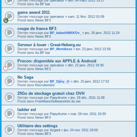
Dernier message par
operateur
«
dim. 04 mars 2012 19:27
Posté dans
Au BF bar
game award 2011
Dernier message par
operateur
«
sam. 11 févr. 2012 01:09
Posté dans
News BF3
coupe de france BF3
Dernier message par
BF_kalashNIKKOv_
«
jeu. 26 janv. 2012 11:24
Posté dans
News BF3
Serveur à louer : Great-Heberg.eu
Dernier message par
BF_Mortikoxx
«
lun. 23 janv. 2012 22:56
Posté dans
Au BF bar
Procon: disponible sur APPLE & Android
Dernier message par
operateur
«
dim. 22 janv. 2012 18:36
Posté dans
News BF3
No Saga
Dernier message par
BF_Djéry_@
«
dim. 15 janv. 2012 17:52
Posté dans
Recrutement
25Go de stockage gratuit chez OVH
Dernier message par
Papydrums
«
jeu. 29 déc. 2011 11:08
Posté dans
FreeWare/Software/info du net
ladder esl
Dernier message par
Papydrums
«
mar. 29 nov. 2011 19:39
Posté dans
News BF3
Utilitaire des settings
Dernier message par
Azgarit
«
jeu. 24 nov. 2011 18:00
Posté dans
News BF3