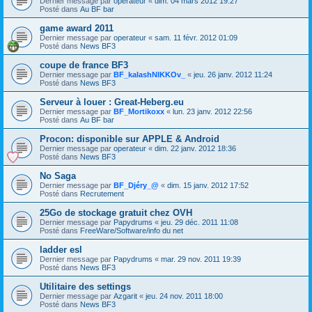
Dernier message par
operateur
«
dim. 04 mars 2012 19:27
Posté dans
Au BF bar
game award 2011
Dernier message par
operateur
«
sam. 11 févr. 2012 01:09
Posté dans
News BF3
coupe de france BF3
Dernier message par
BF_kalashNIKKOv_
«
jeu. 26 janv. 2012 11:24
Posté dans
News BF3
Serveur à louer : Great-Heberg.eu
Dernier message par
BF_Mortikoxx
«
lun. 23 janv. 2012 22:56
Posté dans
Au BF bar
Procon: disponible sur APPLE & Android
Dernier message par
operateur
«
dim. 22 janv. 2012 18:36
Posté dans
News BF3
No Saga
Dernier message par
BF_Djéry_@
«
dim. 15 janv. 2012 17:52
Posté dans
Recrutement
25Go de stockage gratuit chez OVH
Dernier message par
Papydrums
«
jeu. 29 déc. 2011 11:08
Posté dans
FreeWare/Software/info du net
ladder esl
Dernier message par
Papydrums
«
mar. 29 nov. 2011 19:39
Posté dans
News BF3
Utilitaire des settings
Dernier message par
Azgarit
«
jeu. 24 nov. 2011 18:00
Posté dans
News BF3