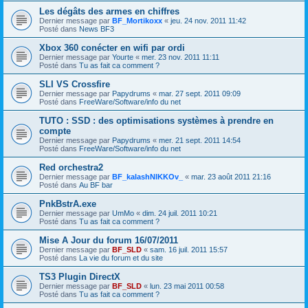
Les dégâts des armes en chiffres
Dernier message par
BF_Mortikoxx
«
jeu. 24 nov. 2011 11:42
Posté dans
News BF3
Xbox 360 conécter en wifi par ordi
Dernier message par
Yourte
«
mer. 23 nov. 2011 11:11
Posté dans
Tu as fait ca comment ?
SLI VS Crossfire
Dernier message par
Papydrums
«
mar. 27 sept. 2011 09:09
Posté dans
FreeWare/Software/info du net
TUTO : SSD : des optimisations systèmes à prendre en
compte
Dernier message par
Papydrums
«
mer. 21 sept. 2011 14:54
Posté dans
FreeWare/Software/info du net
Red orchestra2
Dernier message par
BF_kalashNIKKOv_
«
mar. 23 août 2011 21:16
Posté dans
Au BF bar
PnkBstrA.exe
Dernier message par
UmMo
«
dim. 24 juil. 2011 10:21
Posté dans
Tu as fait ca comment ?
Mise A Jour du forum 16/07/2011
Dernier message par
BF_SLD
«
sam. 16 juil. 2011 15:57
Posté dans
La vie du forum et du site
TS3 Plugin DirectX
Dernier message par
BF_SLD
«
lun. 23 mai 2011 00:58
Posté dans
Tu as fait ca comment ?