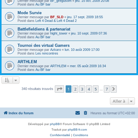
Dernier message par
BF_gregusom
«
jeu. 15 oct. 2009 20:08
Posté dans
Au BF bar
Mode Survie
Dernier message par
BF_SLD
«
jeu. 17 sept. 2009 18:55
Posté dans
Left 4 Dead & Left 4 Dead 2
Battlefieldiens & partenariat
Dernier message par
hight_tower
«
jeu. 10 sept. 2009 07:36
Posté dans
Au BF bar
Tournoi des virtual Gamers
Dernier message par
Azkaro
«
lun. 10 août 2009 17:00
Posté dans
Les rencontres
ARTHLEM
Dernier message par
ARTHLEM
«
mer. 05 août 2009 16:34
Posté dans
Au BF bar
Page
1
sur
7
1
2
3
4
5
7
Suivante
340 résultats trouvés
…
Aller à
Index du forum
Heures au format
UTC+02:00
Développé par
phpBB
® Forum Software © phpBB Limited
Traduit par
phpBB-fr.com
Confidentialité
|
Conditions