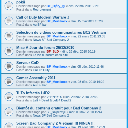
pokii
Dernier message par
BF_Djéry_@
«
dim. 22 mai 2011 21:15
Posté dans
Recrutement
Call of Duty Modern Warfare 3
Dernier message par
BF_Mortikoxx
«
dim. 15 mai 2011 13:28
Posté dans
Au BF bar
Sélection de vidéos communautaires BC2 Vietnam
Dernier message par
BF_Mortikoxx
«
mar. 22 mars 2011 23:35
Posté dans
News BF Bad Company 2
Mise A Jour du forum 26/12/2010
Dernier message par
BF_SLD
«
dim. 26 déc. 2010 20:19
Posté dans
La vie du forum et du site
Serveur CoD
Dernier message par
BF_Mortikoxx
«
dim. 05 déc. 2010 11:46
Posté dans
Call Of Duty
Gamer Assembly 2011
Dernier message par
BF_Mortikoxx
«
ven. 03 déc. 2010 16:22
Posté dans
Au BF bar
TuTo Infectés L4D2
Dernier message par
V~i~N~s~S
«
lun. 29 nov. 2010 20:46
Posté dans
Left 4 Dead & Left 4 Dead 2
Bientôt du contenu gratuit pour Bad Company 2
Dernier message par
BF_snipermjc
«
mar. 09 nov. 2010 15:44
Posté dans
News BF Bad Company 2
Screen Bad Company 2 Vietnam !!! NINJA !!!
Dernier message par
BF_Mortikoxx
«
dim. 19 sept. 2010 12:59