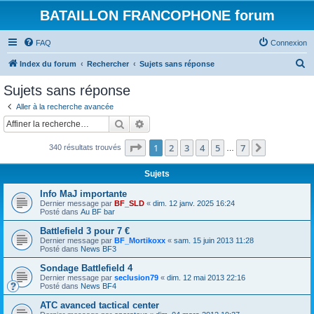
BATAILLON FRANCOPHONE forum
FAQ
Connexion
R
Index du forum
Rechercher
Sujets sans réponse
e
Sujets sans réponse
c
Aller à la recherche avancée
h
Rechercher
Recherche avancée
e
Page
1
sur
7
1
2
3
4
5
7
Suivante
340 résultats trouvés
r
…
c
Sujets
h
Info MaJ importante
e
Dernier message par
BF_SLD
«
dim. 12 janv. 2025 16:24
Posté dans
Au BF bar
r
Battlefield 3 pour 7 €
Dernier message par
BF_Mortikoxx
«
sam. 15 juin 2013 11:28
Posté dans
News BF3
Sondage Battlefield 4
Dernier message par
seclusion79
«
dim. 12 mai 2013 22:16
Posté dans
News BF4
ATC avanced tactical center