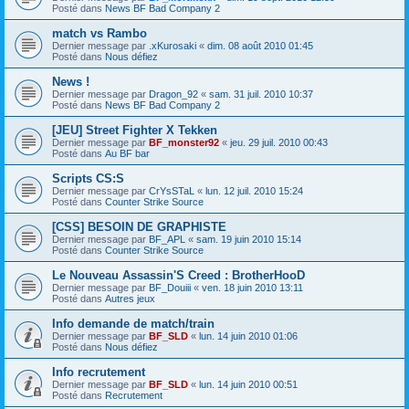
Posté dans
News BF Bad Company 2
match vs Rambo
Dernier message par
.xKurosaki
«
dim. 08 août 2010 01:45
Posté dans
Nous défiez
News !
Dernier message par
Dragon_92
«
sam. 31 juil. 2010 10:37
Posté dans
News BF Bad Company 2
[JEU] Street Fighter X Tekken
Dernier message par
BF_monster92
«
jeu. 29 juil. 2010 00:43
Posté dans
Au BF bar
Scripts CS:S
Dernier message par
CrYsSTaL
«
lun. 12 juil. 2010 15:24
Posté dans
Counter Strike Source
[CSS] BESOIN DE GRAPHISTE
Dernier message par
BF_APL
«
sam. 19 juin 2010 15:14
Posté dans
Counter Strike Source
Le Nouveau Assassin'S Creed : BrotherHooD
Dernier message par
BF_Douiii
«
ven. 18 juin 2010 13:11
Posté dans
Autres jeux
Info demande de match/train
Dernier message par
BF_SLD
«
lun. 14 juin 2010 01:06
Posté dans
Nous défiez
Info recrutement
Dernier message par
BF_SLD
«
lun. 14 juin 2010 00:51
Posté dans
Recrutement