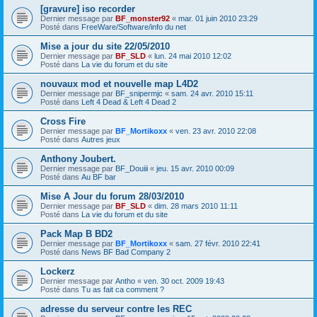
[gravure] iso recorder
Dernier message par
BF_monster92
«
mar. 01 juin 2010 23:29
Posté dans
FreeWare/Software/info du net
Mise a jour du site 22/05/2010
Dernier message par
BF_SLD
«
lun. 24 mai 2010 12:02
Posté dans
La vie du forum et du site
nouvaux mod et nouvelle map L4D2
Dernier message par
BF_snipermjc
«
sam. 24 avr. 2010 15:11
Posté dans
Left 4 Dead & Left 4 Dead 2
Cross Fire
Dernier message par
BF_Mortikoxx
«
ven. 23 avr. 2010 22:08
Posté dans
Autres jeux
Anthony Joubert.
Dernier message par
BF_Douiii
«
jeu. 15 avr. 2010 00:09
Posté dans
Au BF bar
Mise A Jour du forum 28/03/2010
Dernier message par
BF_SLD
«
dim. 28 mars 2010 11:11
Posté dans
La vie du forum et du site
Pack Map B BD2
Dernier message par
BF_Mortikoxx
«
sam. 27 févr. 2010 22:41
Posté dans
News BF Bad Company 2
Lockerz
Dernier message par
Antho
«
ven. 30 oct. 2009 19:43
Posté dans
Tu as fait ca comment ?
adresse du serveur contre les REC