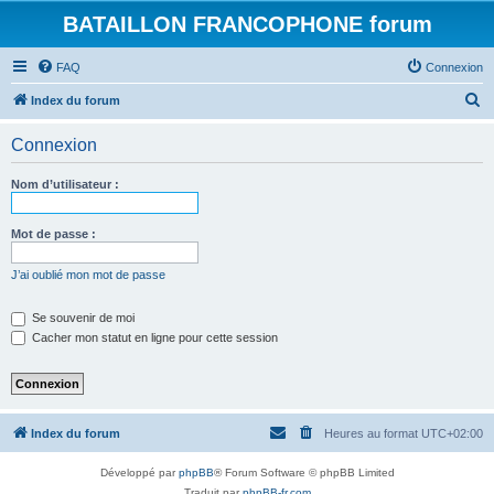
BATAILLON FRANCOPHONE forum
FAQ
Connexion
R
Index du forum
e
Connexion
c
h
Nom d’utilisateur :
e
r
Mot de passe :
c
J’ai oublié mon mot de passe
h
e
Se souvenir de moi
Cacher mon statut en ligne pour cette session
r
Index du forum
Heures au format
UTC+02:00
Développé par
phpBB
® Forum Software © phpBB Limited
Traduit par
phpBB-fr.com