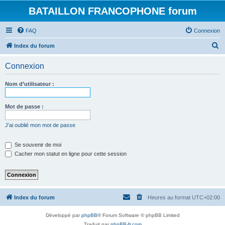
BATAILLON FRANCOPHONE forum
FAQ
Connexion
R
Index du forum
e
Connexion
c
h
Nom d’utilisateur :
e
r
Mot de passe :
c
J’ai oublié mon mot de passe
h
e
Se souvenir de moi
Cacher mon statut en ligne pour cette session
r
Index du forum
Heures au format
UTC+02:00
Développé par
phpBB
® Forum Software © phpBB Limited
Traduit par
phpBB-fr.com