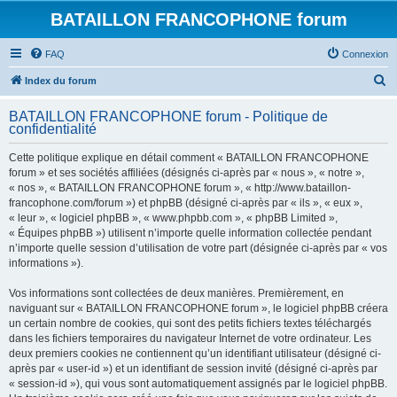
BATAILLON FRANCOPHONE forum
FAQ
Connexion
R
Index du forum
e
BATAILLON FRANCOPHONE forum - Politique de
c
confidentialité
h
Cette politique explique en détail comment « BATAILLON FRANCOPHONE
e
forum » et ses sociétés affiliées (désignés ci-après par « nous », « notre »,
r
« nos », « BATAILLON FRANCOPHONE forum », « http://www.bataillon-
francophone.com/forum ») et phpBB (désigné ci-après par « ils », « eux »,
c
« leur », « logiciel phpBB », « www.phpbb.com », « phpBB Limited »,
h
« Équipes phpBB ») utilisent n’importe quelle information collectée pendant
n’importe quelle session d’utilisation de votre part (désignée ci-après par « vos
e
informations »).
r
Vos informations sont collectées de deux manières. Premièrement, en
naviguant sur « BATAILLON FRANCOPHONE forum », le logiciel phpBB créera
un certain nombre de cookies, qui sont des petits fichiers textes téléchargés
dans les fichiers temporaires du navigateur Internet de votre ordinateur. Les
deux premiers cookies ne contiennent qu’un identifiant utilisateur (désigné ci-
après par « user-id ») et un identifiant de session invité (désigné ci-après par
« session-id »), qui vous sont automatiquement assignés par le logiciel phpBB.