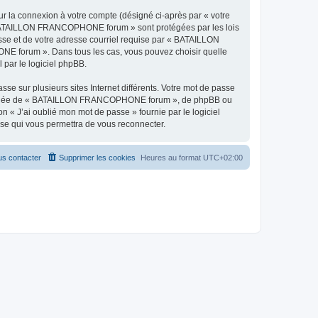
ur la connexion à votre compte (désigné ci-après par « votre
r « BATAILLON FRANCOPHONE forum » sont protégées par les lois
sse et de votre adresse courriel requise par « BATAILLON
E forum ». Dans tous les cas, vous pouvez choisir quelle
 par le logiciel phpBB.
se sur plusieurs sites Internet différents. Votre mot de passe
ffiliée de « BATAILLON FRANCOPHONE forum », de phpBB ou
n « J’ai oublié mon mot de passe » fournie par le logiciel
sse qui vous permettra de vous reconnecter.
s contacter
Supprimer les cookies
Heures au format
UTC+02:00