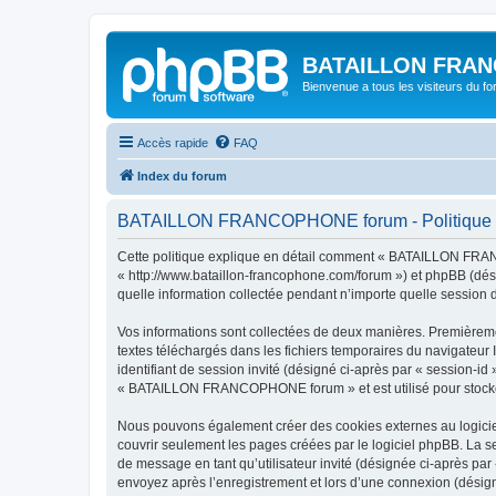
BATAILLON FRAN
Bienvenue a tous les visiteurs du f
Accès rapide
FAQ
Index du forum
BATAILLON FRANCOPHONE forum - Politique de
Cette politique explique en détail comment « BATAILLON FRAN
« http://www.bataillon-francophone.com/forum ») et phpBB (dési
quelle information collectée pendant n’importe quelle session d’
Vos informations sont collectées de deux manières. Premièrem
textes téléchargés dans les fichiers temporaires du navigateur I
identifiant de session invité (désigné ci-après par « session-i
« BATAILLON FRANCOPHONE forum » et est utilisé pour stocker le
Nous pouvons également créer des cookies externes au logici
couvrir seulement les pages créées par le logiciel phpBB. La se
de message en tant qu’utilisateur invité (désignée ci-après 
envoyez après l’enregistrement et lors d’une connexion (désig