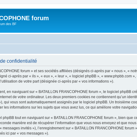
COPHONE forum
orum des BF
 confidentialité
COPHONE forum » et ses sociétés affiliées (désignés ci-après par « nous », « 
gné ci-après par « ils », « eux », « leur », « logiciel phpBB », « www.phpbb.com »,
utilisation de votre part (désignée ci-après par « vos informations »).
ent, en naviguant sur « BATAILLON FRANCOPHONE forum », le logiciel phpBB créera
nternet de votre ordinateur. Les deux premiers cookies ne contiennent qu’un identifia
d »), qui vous sont automatiquement assignés par le logiciel phpBB. Un troisième co
s informations sur les sujets que vous avez lus, ce qui améliore votre navigation
el phpBB tout en naviguant sur « BATAILLON FRANCOPHONE forum », bien que ceux
conde manière est de récupérer l’information que vous nous envoyez et que nous coll
par « messages invités »), l’enregistrement sur « BATAILLON FRANCOPHONE forum » 
nés ici par « vos messages »).