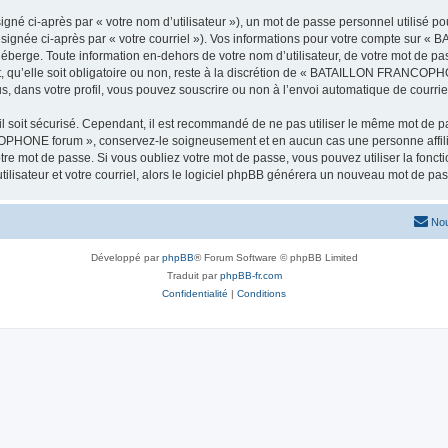
gné ci-après par « votre nom d’utilisateur »), un mot de passe personnel utilisé po
désignée ci-après par « votre courriel »). Vos informations pour votre compte su
éberge. Toute information en-dehors de votre nom d’utilisateur, de votre mot de pa
u’elle soit obligatoire ou non, reste à la discrétion de « BATAILLON FRANCOPHON
, dans votre profil, vous pouvez souscrire ou non à l’envoi automatique de courriel
l soit sécurisé. Cependant, il est recommandé de ne pas utiliser le même mot de pas
COPHONE forum », conservez-le soigneusement et en aucun cas une personne a
e mot de passe. Si vous oubliez votre mot de passe, vous pouvez utiliser la fonctio
lisateur et votre courriel, alors le logiciel phpBB générera un nouveau mot de pa
Nou
Développé par
phpBB
® Forum Software © phpBB Limited
Traduit par
phpBB-fr.com
Confidentialité
|
Conditions