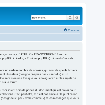
Rechercher
Recherche avancé
Connexion
notre », « nos », « BATAILLON FRANCOPHONE forum »,
 « phpBB Limited », « Équipes phpBB ») utilisent n’importe
 un certain nombre de cookies, qui sont des petits fichiers
nt utilisateur (désigné ci-après par « user-id ») et un
okie sera créé une fois que vous naviguerez sur les sujets de
 sur le forum.
-ci soient hors de portée du document qui est prévu pour
ectons. Ceci peut être, et n’est pas limité à : la publication
(désignée ici par « votre compte ») et les messages que vous