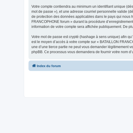
Votre compte contiendra au minimum un identifiant unique (dési
mot de passe »), et une adresse courriel personnelle valide (
de protection des données applicables dans le pays qui nous h
FRANCOPHONE forum » durant la procédure d’enregistrement, q
information de votre compte sera affichée publiquement. De plus
Votre mot de passe est crypté (hashage à sens unique) afin qu’i
est le moyen d’accès à votre compte sur « BATAILLON FRAN
une d’une tierce partie ne peut vous demander légitimement votr
phpBB. Ce processus vous demandera de fournir votre nom d’uti
Index du forum