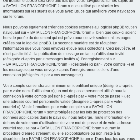
Un troisième cookie sera créé une fois que vous naviguerez sur les sujets de
« BATAILLON FRANCOPHONE forum » et est utilisé pour stocker les
informations sur les sujets que vous avez lus, ce qui améliore votre navigation
sur le forum.
Nous pouvons également créer des cookies externes au logiciel phpBB tout en
naviguant sur « BATAILLON FRANCOPHONE forum », bien que ceux-ci soient
hors de portée du document qui est prévu pour couvrir seulement les pages
créées par le logiciel phpBB. La seconde manière est de récupérer
l’information que vous nous envoyez et que nous collectons. Ceci peut être, et
n’est pas limité à : la publication de message en tant qu’utilisateur invité
(désignée ci-après par « messages invités »), l’enregistrement sur
« BATAILLON FRANCOPHONE forum » (désignée ici par « votre compte ») et
les messages que vous envoyez après l’enregistrement et lors d’une
connexion (désignés ici par « vos messages »).
Votre compte contiendra au minimum un identifiant unique (désigné ci-après
par « votre nom d’utilisateur »), un mot de passe personnel utilisé pour la
connexion à votre compte (désigné ci-après par « votre mot de passe »), et
une adresse courriel personnelle valide (désignée ci-après par « votre
courriel »). Vos informations pour votre compte sur « BATAILLON
FRANCOPHONE forum » sont protégées par les lois de protection des
données applicables dans le pays qui nous héberge. Toute information en-
dehors de votre nom d’utilisateur, de votre mot de passe et de votre adresse
courriel requise par « BATAILLON FRANCOPHONE forum » durant la
procédure d’enregistrement, qu’elle soit obligatoire ou non, reste à la
discrétion de « BATAILLON FRANCOPHONE forum ». Dans tous les cas, vous