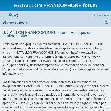
BATAILLON FRANCOPHONE forum
FAQ
Connexion
R
Index du forum
e
BATAILLON FRANCOPHONE forum - Politique de
c
confidentialité
h
Cette politique explique en détail comment « BATAILLON FRANCOPHONE
e
forum » et ses sociétés affiliées (désignés ci-après par « nous », « notre »,
r
« nos », « BATAILLON FRANCOPHONE forum », « http://www.bataillon-
francophone.com/forum ») et phpBB (désigné ci-après par « ils », « eux »,
c
« leur », « logiciel phpBB », « www.phpbb.com », « phpBB Limited »,
h
« Équipes phpBB ») utilisent n’importe quelle information collectée pendant
n’importe quelle session d’utilisation de votre part (désignée ci-après par « vos
e
informations »).
r
Vos informations sont collectées de deux manières. Premièrement, en
naviguant sur « BATAILLON FRANCOPHONE forum », le logiciel phpBB créera
un certain nombre de cookies, qui sont des petits fichiers textes téléchargés
dans les fichiers temporaires du navigateur Internet de votre ordinateur. Les
deux premiers cookies ne contiennent qu’un identifiant utilisateur (désigné ci-
après par « user-id ») et un identifiant de session invité (désigné ci-après par
« session-id »), qui vous sont automatiquement assignés par le logiciel phpBB.