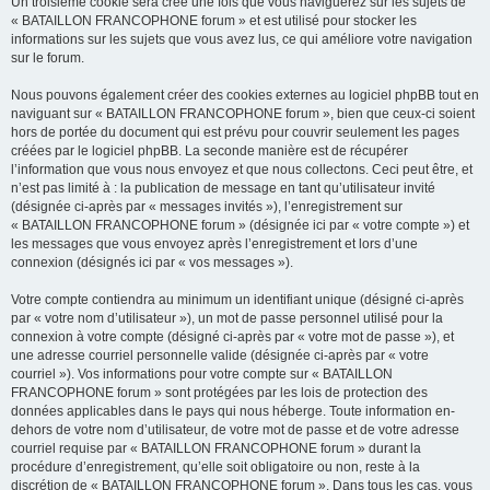
Un troisième cookie sera créé une fois que vous naviguerez sur les sujets de
« BATAILLON FRANCOPHONE forum » et est utilisé pour stocker les
informations sur les sujets que vous avez lus, ce qui améliore votre navigation
sur le forum.
Nous pouvons également créer des cookies externes au logiciel phpBB tout en
naviguant sur « BATAILLON FRANCOPHONE forum », bien que ceux-ci soient
hors de portée du document qui est prévu pour couvrir seulement les pages
créées par le logiciel phpBB. La seconde manière est de récupérer
l’information que vous nous envoyez et que nous collectons. Ceci peut être, et
n’est pas limité à : la publication de message en tant qu’utilisateur invité
(désignée ci-après par « messages invités »), l’enregistrement sur
« BATAILLON FRANCOPHONE forum » (désignée ici par « votre compte ») et
les messages que vous envoyez après l’enregistrement et lors d’une
connexion (désignés ici par « vos messages »).
Votre compte contiendra au minimum un identifiant unique (désigné ci-après
par « votre nom d’utilisateur »), un mot de passe personnel utilisé pour la
connexion à votre compte (désigné ci-après par « votre mot de passe »), et
une adresse courriel personnelle valide (désignée ci-après par « votre
courriel »). Vos informations pour votre compte sur « BATAILLON
FRANCOPHONE forum » sont protégées par les lois de protection des
données applicables dans le pays qui nous héberge. Toute information en-
dehors de votre nom d’utilisateur, de votre mot de passe et de votre adresse
courriel requise par « BATAILLON FRANCOPHONE forum » durant la
procédure d’enregistrement, qu’elle soit obligatoire ou non, reste à la
discrétion de « BATAILLON FRANCOPHONE forum ». Dans tous les cas, vous