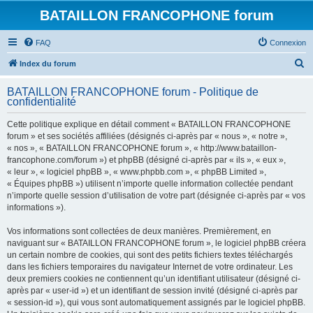
BATAILLON FRANCOPHONE forum
FAQ
Connexion
R
Index du forum
e
BATAILLON FRANCOPHONE forum - Politique de
c
confidentialité
h
Cette politique explique en détail comment « BATAILLON FRANCOPHONE
e
forum » et ses sociétés affiliées (désignés ci-après par « nous », « notre »,
r
« nos », « BATAILLON FRANCOPHONE forum », « http://www.bataillon-
francophone.com/forum ») et phpBB (désigné ci-après par « ils », « eux »,
c
« leur », « logiciel phpBB », « www.phpbb.com », « phpBB Limited »,
h
« Équipes phpBB ») utilisent n’importe quelle information collectée pendant
n’importe quelle session d’utilisation de votre part (désignée ci-après par « vos
e
informations »).
r
Vos informations sont collectées de deux manières. Premièrement, en
naviguant sur « BATAILLON FRANCOPHONE forum », le logiciel phpBB créera
un certain nombre de cookies, qui sont des petits fichiers textes téléchargés
dans les fichiers temporaires du navigateur Internet de votre ordinateur. Les
deux premiers cookies ne contiennent qu’un identifiant utilisateur (désigné ci-
après par « user-id ») et un identifiant de session invité (désigné ci-après par
« session-id »), qui vous sont automatiquement assignés par le logiciel phpBB.