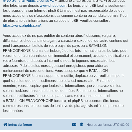
GNU General Public License v2
» (désigné ci-après par « GPL ») et qui peut
être téléchargé depuis
www.phpbb.com
. Le logiciel phpBB facilite seulement
les discussions sur Internet. phpBB Limited n’est pas responsable de ce que
nous acceptons ou n’acceptons pas comme contenu ou conduite permis. Pour
de plus amples informations au sujet de phpBB, veuillez consulter :
https://www.phpbb.com/
.
Vous acceptez de ne pas publier de contenu abusif, obscène, vulgaire,
diffamatoire, choquant, menaçant, à caractère sexuel ou tout autre contenu qui
peut transgresser les lois de votre pays, du pays où « BATAILLON
FRANCOPHONE forum » est hébergé ou les lois internationales. Le faire peut
vous mener à un bannissement immédiat et permanent, avec une notification à
votre fournisseur d’accès à Internet si nous le jugeons nécessaire. Les
adresses IP de tous les messages sont enregistrées pour aider au
renforcement de ces conditions. Vous acceptez que « BATAILLON
FRANCOPHONE forum » supprime, modifie, déplace ou verrouille n’importe
quel sujet lorsque nous estimons que cela est nécessaire. En tant que
membre, vous acceptez que toutes les informations que vous avez saisies
soient stockées dans notre base de données. Bien que ces informations ne
soient pas diffusées à une tierce partie sans votre consentement, ni
« BATAILLON FRANCOPHONE forum », ni phpBB ne pourront être tenus
comme responsables en cas de tentative de piratage visant à compromettre
les données.
Index du forum
Heures au format
UTC+02:00