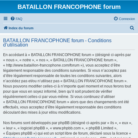
BATAILLON FRANCOPHONE forum
FAQ
Connexion
R
Index du forum
e
BATAILLON FRANCOPHONE forum - Conditions
c
d’utilisation
h
En accédant à « BATAILLON FRANCOPHONE forum » (désigné ci-après par
e
« nous », « notre », « nos », « BATAILLON FRANCOPHONE forum »,
r
« http://www.bataillon-francophone.com/forum »), vous acceptez d’être
légalement responsable des conditions suivantes. Si vous n’acceptez pas
c
d’être légalement responsable de toutes les conditions suivantes, alors
h
n’accédez pas et/ou n’utilisez pas « BATAILLON FRANCOPHONE forum ».
Nous pouvons modifier celles-ci à n’importe quel moment et nous ferons tout
e
pour que vous en soyez informé, bien qu’il soit prudent de vérifier
r
régulièrement celles-ci par vous-même. Si vous continuez d’utiliser
« BATAILLON FRANCOPHONE forum » alors que des changements ont été
effectués, vous acceptez d’être légalement responsable des conditions
découlant des mises à jour et/ou modifications.
Nos forums sont développés par phpBB (désigné ci-après par « ils », « eux »,
« leur », « logiciel phpBB », « www.phpbb.com », « phpBB Limited »,
« Équipes phpBB ») qui est un script libre de forum, déclaré sous la licence «