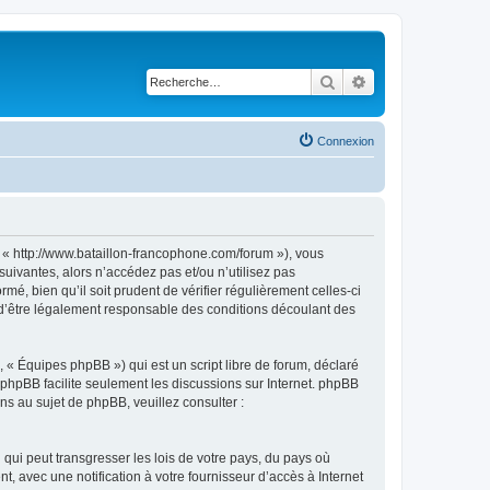
Rechercher
Recherche avancé
Connexion
http://www.bataillon-francophone.com/forum »), vous
uivantes, alors n’accédez pas et/ou n’utilisez pas
bien qu’il soit prudent de vérifier régulièrement celles-ci
’être légalement responsable des conditions découlant des
 « Équipes phpBB ») qui est un script libre de forum, déclaré
l phpBB facilite seulement les discussions sur Internet. phpBB
 au sujet de phpBB, veuillez consulter :
qui peut transgresser les lois de votre pays, du pays où
vec une notification à votre fournisseur d’accès à Internet