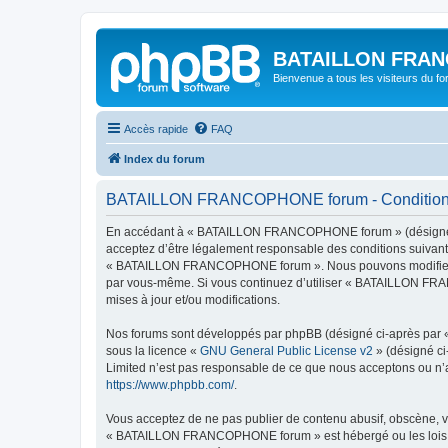
BATAILLON FRAN
Bienvenue a tous les visiteurs du f
Accès rapide
FAQ
Index du forum
BATAILLON FRANCOPHONE forum - Conditions d
En accédant à « BATAILLON FRANCOPHONE forum » (désigné ci
acceptez d’être légalement responsable des conditions suivante
« BATAILLON FRANCOPHONE forum ». Nous pouvons modifier celles
par vous-même. Si vous continuez d’utiliser « BATAILLON FRA
mises à jour et/ou modifications.
Nos forums sont développés par phpBB (désigné ci-après par « i
sous la licence «
GNU General Public License v2
» (désigné ci
Limited n’est pas responsable de ce que nous acceptons ou n’
https://www.phpbb.com/
.
Vous acceptez de ne pas publier de contenu abusif, obscène, vu
« BATAILLON FRANCOPHONE forum » est hébergé ou les lois inte