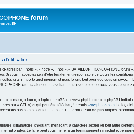
COPHONE forum
orum des BF
’utilisation
-après par « nous », « notre », « nos », « BATAILLON FRANCOPHONE forum », « 
s. Si vous n’acceptez pas d’être légalement responsable de toutes les conditions s
-ci à n’importe quel moment et nous ferons tout pour que vous en soyez informé, 
NCOPHONE forum » alors que des changements ont été effectués, vous acceptez d
ls », « eux », « leur », « logiciel phpBB », « www.phpbb.com », « phpBB Limited »,
-après par « GPL ») et qui peut être téléchargé depuis
www.phpbb.com
. Le logicie
acceptons pas comme contenu ou conduite permis. Pour de plus amples informations
lgaire, diffamatoire, choquant, menaçant, à caractère sexuel ou tout autre contenu 
rnationales. Le faire peut vous mener à un bannissement immédiat et permanent, a