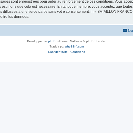
messages sont enregistrées pour aider au renforcement de ces conditions. Vous
us estimons que cela est nécessaire. En tant que membre, vous acceptez que toutes
pas diffusées à une tierce partie sans votre consentement, ni « BATAILLON FRAN
ettre les données.
Nou
Développé par
phpBB
® Forum Software © phpBB Limited
Traduit par
phpBB-fr.com
Confidentialité
|
Conditions