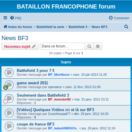
BATAILLON FRANCOPHONE forum
FAQ
Connexion
R
Index du forum
Battlefield la serie
Battlefield 3
News BF3
e
News BF3
c
Rechercher
Recherche avanc
Nouveau sujet
h
16 sujets • Page
1
sur
1
e
Sujets
r
c
Battlefield 3 pour 7 €
Dernier message par
BF_Mortikoxx
«
sam. 15 juin 2013 11:28
h
game award 2011
e
Dernier message par
operateur
«
sam. 11 févr. 2012 01:09
r
Seulement dans Battlefield 3
Dernier message par
BF_monster92
«
mar. 31 janv. 2012 23:11
Réponses :
1
[Vidéos] Quelques Vidéos ici et là sur BF3
Dernier message par
Gueshtoupaii77
«
dim. 29 janv. 2012 16:20
Réponses :
9
coupe de france BF3
Dernier message par
BF_kalashNIKKOv_
«
jeu. 26 janv. 2012 11:24