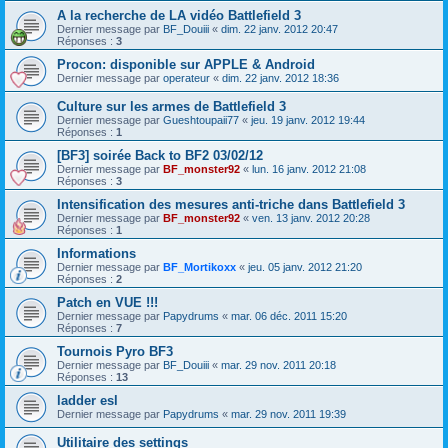
A la recherche de LA vidéo Battlefield 3
Dernier message par
BF_Douiii
«
dim. 22 janv. 2012 20:47
Réponses :
3
Procon: disponible sur APPLE & Android
Dernier message par
operateur
«
dim. 22 janv. 2012 18:36
Culture sur les armes de Battlefield 3
Dernier message par
Gueshtoupaii77
«
jeu. 19 janv. 2012 19:44
Réponses :
1
[BF3] soirée Back to BF2 03/02/12
Dernier message par
BF_monster92
«
lun. 16 janv. 2012 21:08
Réponses :
3
Intensification des mesures anti-triche dans Battlefield 3
Dernier message par
BF_monster92
«
ven. 13 janv. 2012 20:28
Réponses :
1
Informations
Dernier message par
BF_Mortikoxx
«
jeu. 05 janv. 2012 21:20
Réponses :
2
Patch en VUE !!!
Dernier message par
Papydrums
«
mar. 06 déc. 2011 15:20
Réponses :
7
Tournois Pyro BF3
Dernier message par
BF_Douiii
«
mar. 29 nov. 2011 20:18
Réponses :
13
ladder esl
Dernier message par
Papydrums
«
mar. 29 nov. 2011 19:39
Utilitaire des settings