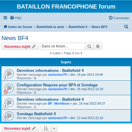
BATAILLON FRANCOPHONE forum
FAQ
Connexion
R
Index du forum
Battlefield la serie
Battlefield 4
News BF4
e
News BF4
c
Rechercher
Recherche avanc
Nouveau sujet
h
4 sujets • Page
1
sur
1
e
Sujets
r
c
Dernières informations - Battlefield 4
Dernier message par
seclusion79
«
dim. 16 juin 2013 19:48
h
Réponses :
5
e
Configuration Requise pour BF4 et Sondage
Dernier message par
seclusion79
«
dim. 26 mai 2013 10:18
r
Réponses :
2
Dernières informations - Battlefield 4
Dernier message par
BF_Mortikoxx
«
jeu. 16 mai 2013 09:37
Réponses :
1
Sondage Battlefield 4
Dernier message par
seclusion79
«
dim. 12 mai 2013 22:16
Nouveau sujet