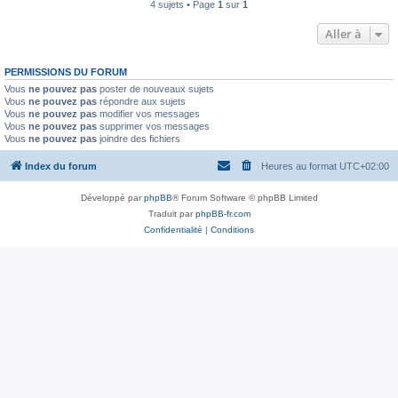
4 sujets • Page
1
sur
1
Aller à
PERMISSIONS DU FORUM
Vous
ne pouvez pas
poster de nouveaux sujets
Vous
ne pouvez pas
répondre aux sujets
Vous
ne pouvez pas
modifier vos messages
Vous
ne pouvez pas
supprimer vos messages
Vous
ne pouvez pas
joindre des fichiers
Index du forum
Heures au format
UTC+02:00
Développé par
phpBB
® Forum Software © phpBB Limited
Traduit par
phpBB-fr.com
Confidentialité
|
Conditions