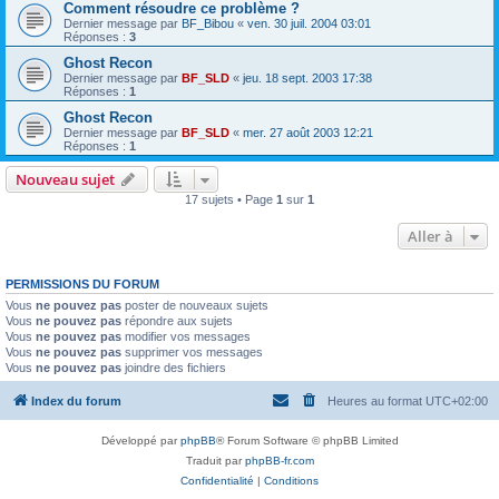
Comment résoudre ce problème ?
Dernier message par
BF_Bibou
«
ven. 30 juil. 2004 03:01
Réponses :
3
Ghost Recon
Dernier message par
BF_SLD
«
jeu. 18 sept. 2003 17:38
Réponses :
1
Ghost Recon
Dernier message par
BF_SLD
«
mer. 27 août 2003 12:21
Réponses :
1
Nouveau sujet
17 sujets • Page
1
sur
1
Aller à
PERMISSIONS DU FORUM
Vous
ne pouvez pas
poster de nouveaux sujets
Vous
ne pouvez pas
répondre aux sujets
Vous
ne pouvez pas
modifier vos messages
Vous
ne pouvez pas
supprimer vos messages
Vous
ne pouvez pas
joindre des fichiers
Index du forum
Heures au format
UTC+02:00
Développé par
phpBB
® Forum Software © phpBB Limited
Traduit par
phpBB-fr.com
Confidentialité
|
Conditions