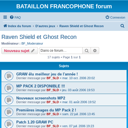
BATAILLON FRANCOPHONE forum
FAQ
Connexion
R
Index du forum
D'autres jeux
Raven Shield et Ghost Recon
e
Raven Shield et Ghost Recon
c
Modérateur :
BF_Moderateur
h
Rechercher
Recherche avanc
Nouveau sujet
e
17 sujets • Page
1
sur
1
r
Sujets
c
GRAW élu meilleur jeu de l'année !
h
Dernier message par
BF_SLD
«
mar. 10 oct. 2006 20:02
e
MP PACK 2 DISPONIBLE !!!
r
Dernier message par
BF_SLD
«
jeu. 03 août 2006 19:53
Nouveaux screenshots MP2
Dernier message par
BF_SLD
«
mar. 01 août 2006 19:52
Premières images du MP Pack 2 !
Dernier message par
BF_SLD
«
sam. 22 juil. 2006 13:45
Patch 1.20 GRAW PC
Dernier message par
BF_SLD
«
ven. 07 juil. 2006 19:23