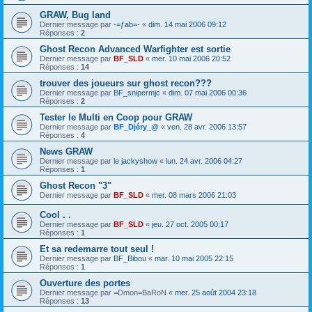
GRAW, Bug land
Dernier message par
-=ƒab=-
«
dim. 14 mai 2006 09:12
Réponses :
2
Ghost Recon Advanced Warfighter est sortie
Dernier message par
BF_SLD
«
mer. 10 mai 2006 20:52
Réponses :
14
trouver des joueurs sur ghost recon???
Dernier message par
BF_snipermjc
«
dim. 07 mai 2006 00:36
Réponses :
2
Tester le Multi en Coop pour GRAW
Dernier message par
BF_Djéry_@
«
ven. 28 avr. 2006 13:57
Réponses :
4
News GRAW
Dernier message par
le jackyshow
«
lun. 24 avr. 2006 04:27
Réponses :
1
Ghost Recon "3"
Dernier message par
BF_SLD
«
mer. 08 mars 2006 21:03
Cool . .
Dernier message par
BF_SLD
«
jeu. 27 oct. 2005 00:17
Réponses :
1
Et sa redemarre tout seul !
Dernier message par
BF_Bibou
«
mar. 10 mai 2005 22:15
Réponses :
1
Ouverture des portes
Dernier message par
=Dmon=BaRoN
«
mer. 25 août 2004 23:18
Réponses :
13