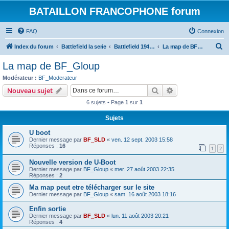
BATAILLON FRANCOPHONE forum
FAQ
Connexion
R
Index du forum
Battlefield la serie
Battlefield 1942: addon et mod
La map de BF_Gloup
e
La map de BF_Gloup
c
Modérateur :
BF_Moderateur
h
Rechercher
Recherche avanc
Nouveau sujet
e
6 sujets • Page
1
sur
1
r
Sujets
c
U boot
h
Dernier message par
BF_SLD
«
ven. 12 sept. 2003 15:58
e
Réponses :
16
1
2
r
Nouvelle version de U-Boot
Dernier message par
BF_Gloup
«
mer. 27 août 2003 22:35
Réponses :
2
Ma map peut etre télécharger sur le site
Dernier message par
BF_Gloup
«
sam. 16 août 2003 18:16
Enfin sortie
Dernier message par
BF_SLD
«
lun. 11 août 2003 20:21
Réponses :
4