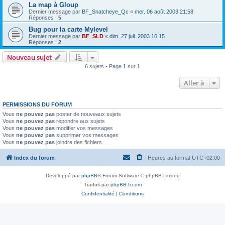
La map à Gloup
Dernier message par
BF_Snatcheye_Qc
«
mer. 06 août 2003 21:58
Réponses :
5
Bug pour la carte Mylevel
Dernier message par
BF_SLD
«
dim. 27 juil. 2003 16:15
Réponses :
2
Nouveau sujet
6 sujets • Page
1
sur
1
Aller à
PERMISSIONS DU FORUM
Vous
ne pouvez pas
poster de nouveaux sujets
Vous
ne pouvez pas
répondre aux sujets
Vous
ne pouvez pas
modifier vos messages
Vous
ne pouvez pas
supprimer vos messages
Vous
ne pouvez pas
joindre des fichiers
Index du forum
Heures au format
UTC+02:00
Développé par
phpBB
® Forum Software © phpBB Limited
Traduit par
phpBB-fr.com
Confidentialité
|
Conditions