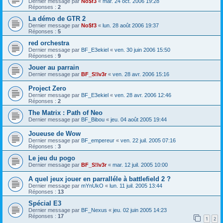
Dernier message par
No$f3
«
mar. 24 oct. 2006 19:28
Réponses :
2
La démo de GTR 2
Dernier message par
No$f3
«
lun. 28 août 2006 19:37
Réponses :
5
red orchestra
Dernier message par
BF_E3ekiel
«
ven. 30 juin 2006 15:50
Réponses :
9
Jouer au parrain
Dernier message par
BF_S!lv3r
«
ven. 28 avr. 2006 15:16
Project Zero
Dernier message par
BF_E3ekiel
«
ven. 28 avr. 2006 12:46
Réponses :
2
The Matrix : Path of Neo
Dernier message par
BF_Bibou
«
jeu. 04 août 2005 19:44
Joueuse de Wow
Dernier message par
BF_empereur
«
ven. 22 juil. 2005 07:16
Réponses :
3
Le jeu du pogo
Dernier message par
BF_S!lv3r
«
mar. 12 juil. 2005 10:00
A quel jeux jouer en parralléle à battlefield 2 ?
Dernier message par
mYnUkO
«
lun. 11 juil. 2005 13:44
Réponses :
13
Spécial E3
Dernier message par
BF_Nexus
«
jeu. 02 juin 2005 14:23
Réponses :
17
1
2