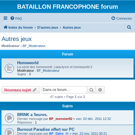
BATAILLON FRANCOPHONE forum
FAQ
Connexion
R
Index du forum
D'autres jeux
Autres jeux
e
Autres jeux
c
Modérateur :
BF_Moderateur
h
Forum
e
Homeworld
r
La serie des homeworld ,cataclysm et homeworld 2
Modérateur :
BF_Moderateur
c
Sujets :
3
h
e
Rechercher
Recherche avanc
Nouveau sujet
r
47 sujets • Page
1
sur
1
Sujets
BRINK a 5euros.
Dernier message par
BF_monster92
«
ven. 02 déc. 2011 12:32
Réponses :
1
Burnout Paradise offert sur PC
Dernier message par
BF_Djéry_@
«
mer. 23 nov. 2011 00:21