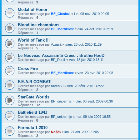
Réponses :
9
Medal of Honor
Dernier message par
BF_Cleobul
«
lun. 08 nov. 2010 20:05
Réponses :
4
Bloodline champions
Dernier message par
BF_Mortikoxx
«
dim. 24 oct. 2010 02:19
Réponses :
1
World of Tank !!!
Dernier message par
Azgarit
«
sam. 23 oct. 2010 11:29
Réponses :
5
Le Nouveau Assassin'S Creed : BrotherHooD
Dernier message par
BF_Douiii
«
ven. 18 juin 2010 13:11
Cross Fire
Dernier message par
BF_Mortikoxx
«
ven. 23 avr. 2010 22:08
F.E.A.R COMBAT.
Dernier message par
raven59
«
ven. 26 févr. 2010 12:22
Réponses :
2
StarGate Worlds
Dernier message par
BF_snipermjc
«
dim. 06 sept. 2009 00:36
Réponses :
12
Battlefield 1943
Dernier message par
BF_snipermjc
«
mar. 09 juin 2009 16:55
Réponses :
8
Formula 1 2010
Dernier message par
No$f3
«
lun. 27 avr. 2009 21:05
Réponses :
2