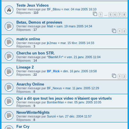
Teste Jeux Videos
Dernier message par
BF_Bibou
«
mer. 04 mai 2005 16:10
Réponses :
110
1
5
6
7
8
…
Betas, Demos et previews
Dernier message par
Matt
«
sam. 19 mars 2005 14:34
Réponses :
17
1
2
matrix online
Dernier message par
jk2max
«
mar. 15 févr. 2005 14:33
Réponses :
3
Cherche un bon STR.
Dernier message par
^BlamM.Fr^
«
ven. 21 janv. 2005 11:04
Réponses :
14
Lineage 2
Dernier message par
BF_Rick
«
dim. 16 janv. 2005 19:58
Réponses :
22
1
2
Anarchy Online
Dernier message par
BF_Nexus
«
mar. 11 janv. 2005 12:29
Réponses :
8
Qui a dit que tout les jeux video n'étaient que virtuels
Dernier message par
BomberMan
«
mer. 05 janv. 2005 10:05
Réponses :
9
NeverWinterNights
Dernier message par
Sunzé
«
lun. 27 déc. 2004 11:57
Réponses :
8
Far Cry