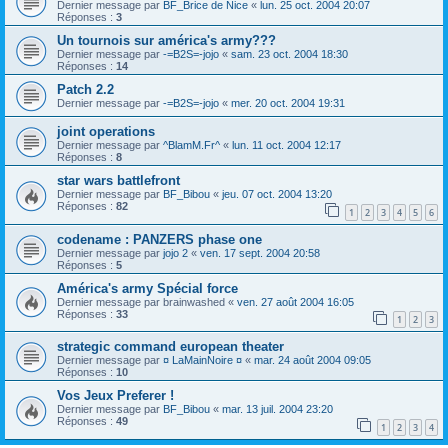
Dernier message par
BF_Brice de Nice
«
lun. 25 oct. 2004 20:07
Réponses :
3
Un tournois sur américa's army???
Dernier message par
-=B2S=-jojo
«
sam. 23 oct. 2004 18:30
Réponses :
14
Patch 2.2
Dernier message par
-=B2S=-jojo
«
mer. 20 oct. 2004 19:31
joint operations
Dernier message par
^BlamM.Fr^
«
lun. 11 oct. 2004 12:17
Réponses :
8
star wars battlefront
Dernier message par
BF_Bibou
«
jeu. 07 oct. 2004 13:20
Réponses :
82
1
2
3
4
5
6
codename : PANZERS phase one
Dernier message par
jojo 2
«
ven. 17 sept. 2004 20:58
Réponses :
5
América's army Spécial force
Dernier message par
brainwashed
«
ven. 27 août 2004 16:05
Réponses :
33
1
2
3
strategic command european theater
Dernier message par
¤ LaMainNoire ¤
«
mar. 24 août 2004 09:05
Réponses :
10
Vos Jeux Preferer !
Dernier message par
BF_Bibou
«
mar. 13 juil. 2004 23:20
Réponses :
49
1
2
3
4