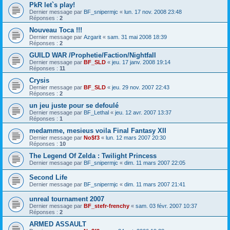
PkR let`s play!
Dernier message par
BF_snipermjc
«
lun. 17 nov. 2008 23:48
Réponses :
2
Nouveau Toca !!!
Dernier message par
Azgarit
«
sam. 31 mai 2008 18:39
Réponses :
2
GUILD WAR /Prophetie/Faction/Nightfall
Dernier message par
BF_SLD
«
jeu. 17 janv. 2008 19:14
Réponses :
11
Crysis
Dernier message par
BF_SLD
«
jeu. 29 nov. 2007 22:43
Réponses :
2
un jeu juste pour se defoulé
Dernier message par
BF_Lethal
«
jeu. 12 avr. 2007 13:37
Réponses :
1
medamme, mesieus voila Final Fantasy XII
Dernier message par
No$f3
«
lun. 12 mars 2007 20:30
Réponses :
10
The Legend Of Zelda : Twilight Princess
Dernier message par
BF_snipermjc
«
dim. 11 mars 2007 22:05
Second Life
Dernier message par
BF_snipermjc
«
dim. 11 mars 2007 21:41
unreal tournament 2007
Dernier message par
BF_stefr-frenchy
«
sam. 03 févr. 2007 10:37
Réponses :
2
ARMED ASSAULT