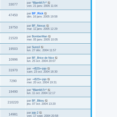
par
^BlamM.Fr^
33077
ven. 21 janv. 2005 11:04
par
BF_Rick
47450
dim. 16 janv. 2005 19:58
par
BF_Nexus
19750
mar. 11 janv. 2005 12:29
par
BomberMan
21520
mer. 05 janv. 2005 10:05
par
Sunzé
19503
lun. 27 déc. 2004 11:57
par
BF_Brice de Nice
10996
lun. 25 oct. 2004 20:07
par
-=B2S=-jojo
31970
sam. 23 oct. 2004 18:30
par
-=B2S=-jojo
7290
mer. 20 oct. 2004 19:31
par
^BlamM.Fr^
19490
lun. 11 oct. 2004 12:17
par
BF_Bibou
210220
jeu. 07 oct. 2004 13:20
par
jojo 2
14981
ven. 17 sept. 2004 20:58