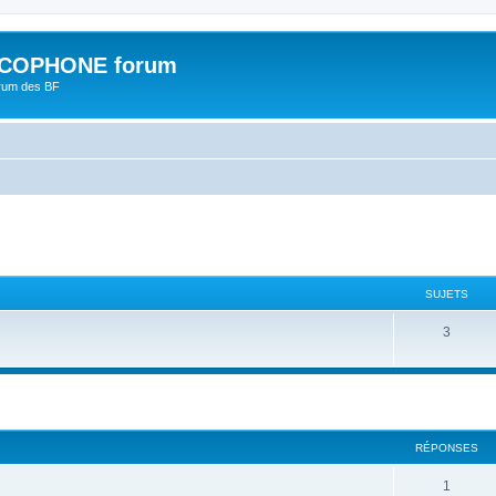
COPHONE forum
orum des BF
SUJETS
3
cher
cherche avancée
RÉPONSES
1