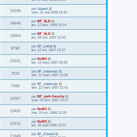
par
Azgarit
10164
sam. 31 mai 2008 18:39
par
BF_SLD
34646
jeu. 17 janv. 2008 19:14
par
BF_SLD
10004
jeu. 29 nov. 2007 22:43
par
BF_Lethal
8798
jeu. 12 avr. 2007 13:37
par
No$f3
25241
lun. 12 mars 2007 20:30
par
BF_snipermjc
7615
dim. 11 mars 2007 22:05
par
BF_snipermjc
7569
dim. 11 mars 2007 21:41
par
BF_stefr-frenchy
10307
sam. 03 févr. 2007 10:37
par
No$f3
10452
mar. 24 oct. 2006 19:28
par
No$f3
15131
lun. 28 août 2006 19:37
par
BF_E3ekiel
21849