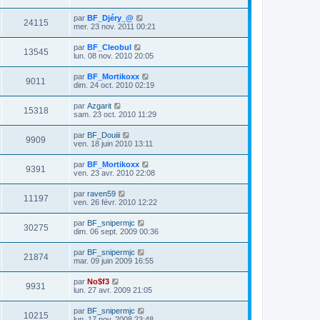
m
e
s
par
BF_Djéry_@
24115
s
mer. 23 nov. 2011 00:21
a
g
par
BF_Cleobul
13545
e
lun. 08 nov. 2010 20:05
par
BF_Mortikoxx
9011
dim. 24 oct. 2010 02:19
par
Azgarit
15318
sam. 23 oct. 2010 11:29
par
BF_Douiii
9909
ven. 18 juin 2010 13:11
par
BF_Mortikoxx
9391
ven. 23 avr. 2010 22:08
par
raven59
11197
ven. 26 févr. 2010 12:22
par
BF_snipermjc
30275
dim. 06 sept. 2009 00:36
par
BF_snipermjc
21874
mar. 09 juin 2009 16:55
par
No$f3
9931
lun. 27 avr. 2009 21:05
par
BF_snipermjc
10215
lun. 17 nov. 2008 23:48