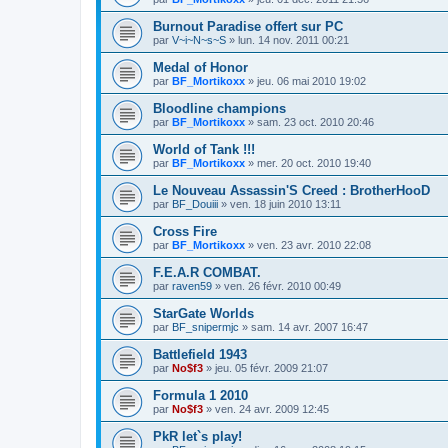
Burnout Paradise offert sur PC
par
V~i~N~s~S
»
lun. 14 nov. 2011 00:21
Medal of Honor
par
BF_Mortikoxx
»
jeu. 06 mai 2010 19:02
Bloodline champions
par
BF_Mortikoxx
»
sam. 23 oct. 2010 20:46
World of Tank !!!
par
BF_Mortikoxx
»
mer. 20 oct. 2010 19:40
Le Nouveau Assassin'S Creed : BrotherHooD
par
BF_Douiii
»
ven. 18 juin 2010 13:11
Cross Fire
par
BF_Mortikoxx
»
ven. 23 avr. 2010 22:08
F.E.A.R COMBAT.
par
raven59
»
ven. 26 févr. 2010 00:49
StarGate Worlds
par
BF_snipermjc
»
sam. 14 avr. 2007 16:47
Battlefield 1943
par
No$f3
»
jeu. 05 févr. 2009 21:07
Formula 1 2010
par
No$f3
»
ven. 24 avr. 2009 12:45
PkR let`s play!