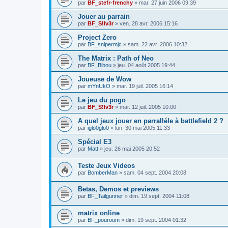
par
BF_stefr-frenchy
»
mar. 27 juin 2006 09:39
Jouer au parrain
par
BF_S!lv3r
»
ven. 28 avr. 2006 15:16
Project Zero
par
BF_snipermjc
»
sam. 22 avr. 2006 10:32
The Matrix : Path of Neo
par
BF_Bibou
»
jeu. 04 août 2005 19:44
Joueuse de Wow
par
mYnUkO
»
mar. 19 juil. 2005 16:14
Le jeu du pogo
par
BF_S!lv3r
»
mar. 12 juil. 2005 10:00
A quel jeux jouer en parralléle à battlefield 2 ?
par
iglo0glo0
»
lun. 30 mai 2005 11:33
Spécial E3
par
Matt
»
jeu. 26 mai 2005 20:52
Teste Jeux Videos
par
BomberMan
»
sam. 04 sept. 2004 20:08
Betas, Demos et previews
par
BF_Tailgunner
»
dim. 19 sept. 2004 11:08
matrix online
par
BF_pouroum
»
dim. 19 sept. 2004 01:32