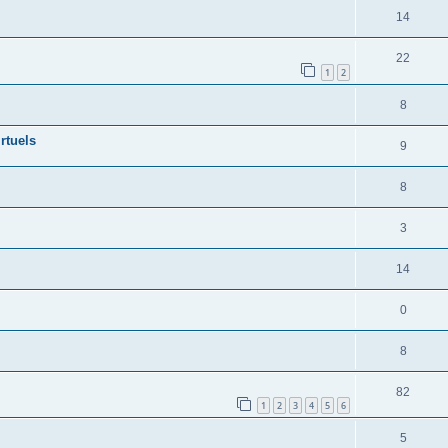
14
22
1
2
8
irtuels
9
8
3
14
0
8
82
1
2
3
4
5
6
5