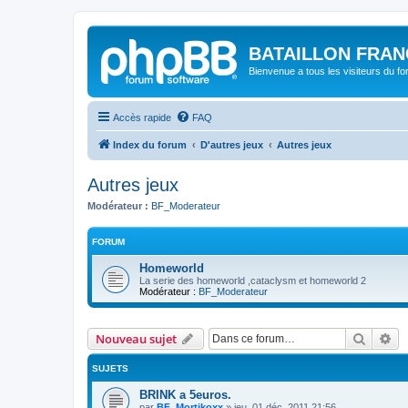
BATAILLON FRAN
Bienvenue a tous les visiteurs du f
Accès rapide
FAQ
Index du forum
D'autres jeux
Autres jeux
Autres jeux
Modérateur :
BF_Moderateur
FORUM
Homeworld
La serie des homeworld ,cataclysm et homeworld 2
Modérateur :
BF_Moderateur
Recher
Re
Nouveau sujet
SUJETS
BRINK a 5euros.
par
BF_Mortikoxx
»
jeu. 01 déc. 2011 21:56