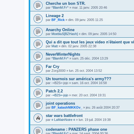
Cherche un bon STR.
par
^BlamM.Fr^
»
mar. 11 janv. 2005 20:46
Lineage 2
par
BF_Rick
»
dim. 09 janv. 2005 11:25
Anarchy Online
par
MoebiuS[BZHash]
»
dim. 09 janv. 2005 14:50
Qui a dit que tout les jeux video n'étaient que v
par
Matt
»
dim. 02 janv. 2005 22:38
NeverWinterNights
par
^BlamM.Fr^
»
sam. 25 déc. 2004 13:29
Far Cry
par
Zorg3000
»
lun. 25 oct. 2004 13:52
Un tournois sur américa's army???
par
-=B2S=-jojo
»
sam. 16 oct. 2004 16:58
Patch 2.2
par
-=B2S=-jojo
»
mer. 20 oct. 2004 19:31
joint operations
par
BF_kalashNIKKOv_
»
jeu. 26 août 2004 20:37
star wars battlefront
par
¤ LaMainNoire ¤
»
lun. 19 juil. 2004 19:38
codename : PANZERS phase one
par
^BlamM.Fr^
»
mar. 14 sept. 2004 00:36