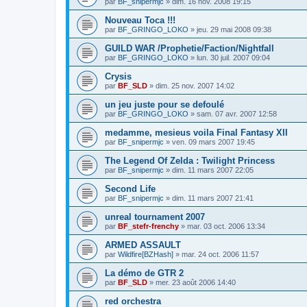
par
BF_snipermjc
»
dim. 16 nov. 2008 19:15
Nouveau Toca !!!
par
BF_GRINGO_LOKO
»
jeu. 29 mai 2008 09:38
GUILD WAR /Prophetie/Faction/Nightfall
par
BF_GRINGO_LOKO
»
lun. 30 juil. 2007 09:04
Crysis
par
BF_SLD
»
dim. 25 nov. 2007 14:02
un jeu juste pour se defoulé
par
BF_GRINGO_LOKO
»
sam. 07 avr. 2007 12:58
medamme, mesieus voila Final Fantasy XII
par
BF_snipermjc
»
ven. 09 mars 2007 19:45
The Legend Of Zelda : Twilight Princess
par
BF_snipermjc
»
dim. 11 mars 2007 22:05
Second Life
par
BF_snipermjc
»
dim. 11 mars 2007 21:41
unreal tournament 2007
par
BF_stefr-frenchy
»
mar. 03 oct. 2006 13:34
ARMED ASSAULT
par
Wildfire[BZHash]
»
mar. 24 oct. 2006 11:57
La démo de GTR 2
par
BF_SLD
»
mer. 23 août 2006 14:40
red orchestra