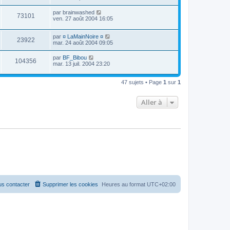
par
brainwashed
73101
ven. 27 août 2004 16:05
par
¤ LaMainNoire ¤
23922
mar. 24 août 2004 09:05
par
BF_Bibou
104356
mar. 13 juil. 2004 23:20
47 sujets • Page
1
sur
1
Aller à
s contacter
Supprimer les cookies
Heures au format
UTC+02:00