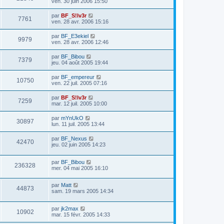
ven. 30 juin 2006 15:50
par
BF_S!lv3r
7761
ven. 28 avr. 2006 15:16
par
BF_E3ekiel
9979
ven. 28 avr. 2006 12:46
par
BF_Bibou
7379
jeu. 04 août 2005 19:44
par
BF_empereur
10750
ven. 22 juil. 2005 07:16
par
BF_S!lv3r
7259
mar. 12 juil. 2005 10:00
par
mYnUkO
30897
lun. 11 juil. 2005 13:44
par
BF_Nexus
42470
jeu. 02 juin 2005 14:23
par
BF_Bibou
236328
mer. 04 mai 2005 16:10
par
Matt
44873
sam. 19 mars 2005 14:34
par
jk2max
10902
mar. 15 févr. 2005 14:33