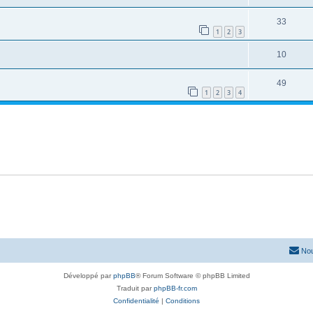
33
1
2
3
10
49
1
2
3
4
Nou
Développé par
phpBB
® Forum Software © phpBB Limited
Traduit par
phpBB-fr.com
Confidentialité
|
Conditions