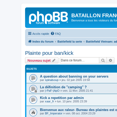
BATAILLON FRAN
Bienvenue a tous les visiteurs du f
Accès rapide
FAQ
Index du forum
Battlefield la serie
Battlefield Vietnam: 
Plainte pour ban/kick
Recher
Re
Nouveau sujet
SUJETS
A question about banning on your servers
par
spinalsoup
»
jeu. 02 juin 2005 19:58
La définition de "camping" ?
par
|-PaF-|ApO
»
ven. 11 févr. 2005 21:41
Kick a repetition par admin
par
xaar_fr
»
lun. 10 janv. 2005 23:39
Bienvenue aux raleur- Bureau des plaintes est 
par
BF_Imperator
»
ven. 08 oct. 2004 23:29