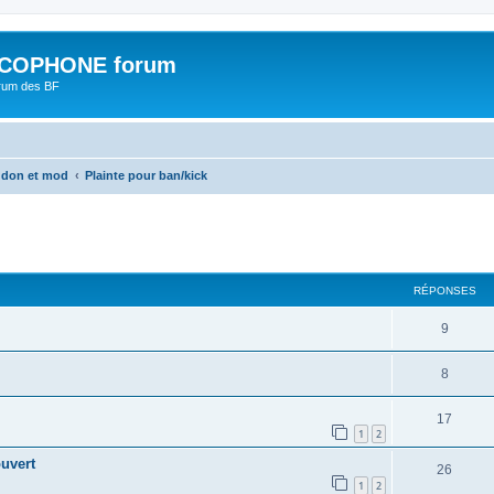
COPHONE forum
orum des BF
addon et mod
Plainte pour ban/kick
cher
cherche avancée
RÉPONSES
9
8
17
1
2
ouvert
26
1
2