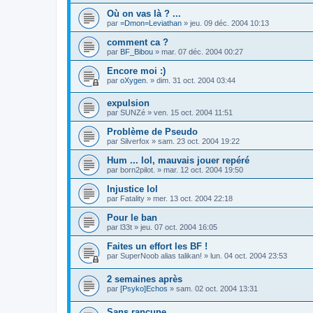
Où on vas là ? ...
par
=Dmon=Leviathan
»
jeu. 09 déc. 2004 10:13
comment ca ?
par
BF_Bibou
»
mar. 07 déc. 2004 00:27
Encore moi :)
par
oXygen.
»
dim. 31 oct. 2004 03:44
expulsion
par
SUNZé
»
ven. 15 oct. 2004 11:51
Problème de Pseudo
par
Silverfox
»
sam. 23 oct. 2004 19:22
Hum ... lol, mauvais jouer repéré
par
born2pilot.
»
mar. 12 oct. 2004 19:50
Injustice lol
par
Fatality
»
mer. 13 oct. 2004 22:18
Pour le ban
par
l33t
»
jeu. 07 oct. 2004 16:05
Faites un effort les BF !
par
SuperNoob alias talikan!
»
lun. 04 oct. 2004 23:53
2 semaines après
par
[Psyko]Echos
»
sam. 02 oct. 2004 13:31
Sans rancune