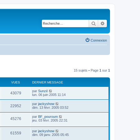
Rechercher
Recherche avancé
Connexion
15 sujets • Page
1
sur
1
VUES
DERNIER MESSAGE
par
Sunzé
43079
lun. 06 juin 2005 11:14
par
jackyshow
22952
dim. 13 févr. 2005 03:52
par
BF_pouroum
45276
jeu. 03 févr. 2005 22:31
par
jackyshow
61559
dim. 09 janv. 2005 05:45