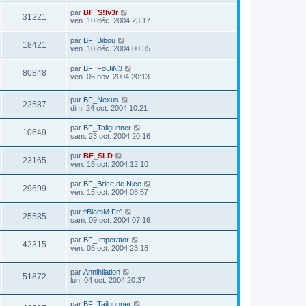
par
BF_S!lv3r
31221
ven. 10 déc. 2004 23:17
par
BF_Bibou
18421
ven. 10 déc. 2004 00:35
par
BF_FoUiN3
80848
ven. 05 nov. 2004 20:13
par
BF_Nexus
22587
dim. 24 oct. 2004 10:21
par
BF_Tailgunner
10649
sam. 23 oct. 2004 20:16
par
BF_SLD
23165
ven. 15 oct. 2004 12:10
par
BF_Brice de Nice
29699
ven. 15 oct. 2004 08:57
par
^BlamM.Fr^
25585
sam. 09 oct. 2004 07:16
par
BF_Imperator
42315
ven. 08 oct. 2004 23:18
par
Annihilation
51872
lun. 04 oct. 2004 20:37
par
BF_Tailgunner