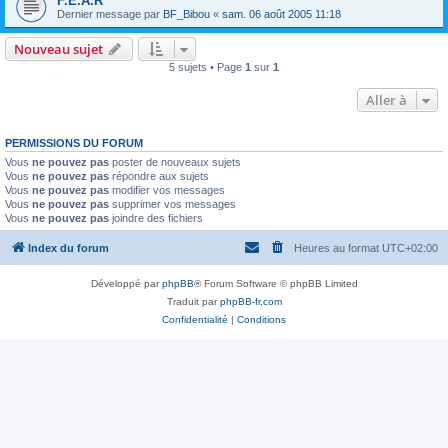
F.E.A.R
Dernier message par
BF_Bibou
«
sam. 06 août 2005 11:18
Nouveau sujet
5 sujets • Page
1
sur
1
Aller à
PERMISSIONS DU FORUM
Vous
ne pouvez pas
poster de nouveaux sujets
Vous
ne pouvez pas
répondre aux sujets
Vous
ne pouvez pas
modifier vos messages
Vous
ne pouvez pas
supprimer vos messages
Vous
ne pouvez pas
joindre des fichiers
Index du forum
Heures au format
UTC+02:00
Développé par
phpBB
® Forum Software © phpBB Limited
Traduit par
phpBB-fr.com
Confidentialité
|
Conditions