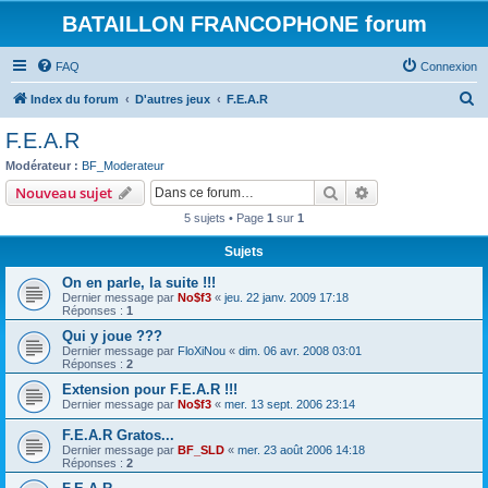
BATAILLON FRANCOPHONE forum
FAQ
Connexion
R
Index du forum
D'autres jeux
F.E.A.R
e
F.E.A.R
c
Modérateur :
BF_Moderateur
h
Rechercher
Recherche avanc
Nouveau sujet
e
5 sujets • Page
1
sur
1
r
Sujets
c
On en parle, la suite !!!
h
Dernier message par
No$f3
«
jeu. 22 janv. 2009 17:18
e
Réponses :
1
r
Qui y joue ???
Dernier message par
FloXiNou
«
dim. 06 avr. 2008 03:01
Réponses :
2
Extension pour F.E.A.R !!!
Dernier message par
No$f3
«
mer. 13 sept. 2006 23:14
F.E.A.R Gratos...
Dernier message par
BF_SLD
«
mer. 23 août 2006 14:18
Réponses :
2