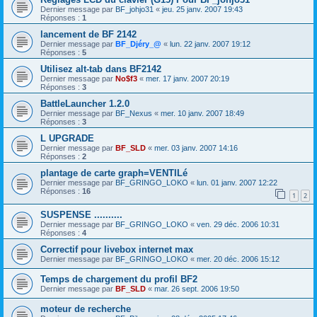
Dernier message par
BF_johjo31
«
jeu. 25 janv. 2007 19:43
Réponses :
1
lancement de BF 2142
Dernier message par
BF_Djéry_@
«
lun. 22 janv. 2007 19:12
Réponses :
5
Utilisez alt-tab dans BF2142
Dernier message par
No$f3
«
mer. 17 janv. 2007 20:19
Réponses :
3
BattleLauncher 1.2.0
Dernier message par
BF_Nexus
«
mer. 10 janv. 2007 18:49
Réponses :
3
L UPGRADE
Dernier message par
BF_SLD
«
mer. 03 janv. 2007 14:16
Réponses :
2
plantage de carte graph=VENTILé
Dernier message par
BF_GRINGO_LOKO
«
lun. 01 janv. 2007 12:22
Réponses :
16
1
2
SUSPENSE ..........
Dernier message par
BF_GRINGO_LOKO
«
ven. 29 déc. 2006 10:31
Réponses :
4
Correctif pour livebox internet max
Dernier message par
BF_GRINGO_LOKO
«
mer. 20 déc. 2006 15:12
Temps de chargement du profil BF2
Dernier message par
BF_SLD
«
mar. 26 sept. 2006 19:50
moteur de recherche