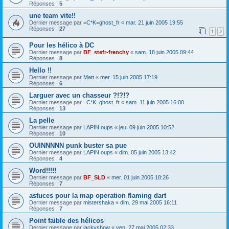
Réponses :
5
une team vite!!
Dernier message par
=C*K=ghost_fr
«
mar. 21 juin 2005 19:55
Réponses :
27
1
2
Pour les hélico à DC
Dernier message par
BF_stefr-frenchy
«
sam. 18 juin 2005 09:44
Réponses :
8
Hello !!
Dernier message par
Matt
«
mer. 15 juin 2005 17:19
Réponses :
6
Larguer avec un chasseur ?!?!?
Dernier message par
=C*K=ghost_fr
«
sam. 11 juin 2005 16:00
Réponses :
13
La pelle
Dernier message par
LAPIN oups
«
jeu. 09 juin 2005 10:52
Réponses :
10
OUINNNNN punk buster sa pue
Dernier message par
LAPIN oups
«
dim. 05 juin 2005 13:42
Réponses :
4
Word!!!!!
Dernier message par
BF_SLD
«
mer. 01 juin 2005 18:26
Réponses :
7
astuces pour la map operation flaming dart
Dernier message par
mistershaka
«
dim. 29 mai 2005 16:11
Réponses :
7
Point faible des hélicos
Dernier message par
jackyshow
«
ven. 27 mai 2005 02:33