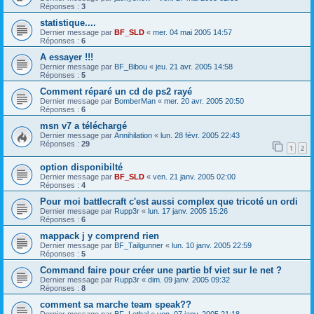
Réponses :
3
statistique....
Dernier message par
BF_SLD
«
mer. 04 mai 2005 14:57
Réponses :
6
A essayer !!!
Dernier message par
BF_Bibou
«
jeu. 21 avr. 2005 14:58
Réponses :
5
Comment réparé un cd de ps2 rayé
Dernier message par
BomberMan
«
mer. 20 avr. 2005 20:50
Réponses :
6
msn v7 a téléchargé
Dernier message par
Annihilation
«
lun. 28 févr. 2005 22:43
Réponses :
29
1
2
option disponibilté
Dernier message par
BF_SLD
«
ven. 21 janv. 2005 02:00
Réponses :
4
Pour moi battlecraft c'est aussi complex que tricoté un ordi
Dernier message par
Rupp3r
«
lun. 17 janv. 2005 15:26
Réponses :
6
mappack j y comprend rien
Dernier message par
BF_Tailgunner
«
lun. 10 janv. 2005 22:59
Réponses :
5
Command faire pour créer une partie bf viet sur le net ?
Dernier message par
Rupp3r
«
dim. 09 janv. 2005 09:32
Réponses :
8
comment sa marche team speak??