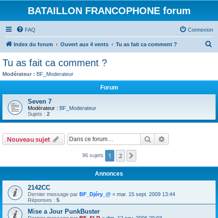
BATAILLON FRANCOPHONE forum
FAQ
Connexion
R
Index du forum
Ouvert aux 4 vents
Tu as fait ca comment ?
e
Tu as fait ca comment ?
c
Modérateur :
BF_Moderateur
h
Forum
e
Seven 7
r
Modérateur :
BF_Moderateur
Sujets :
2
c
h
Rechercher
Recherche avanc
e
Nouveau sujet
r
1
2
Suivante
96 sujets
Annonces
2142CC
Dernier message par
BF_Djéry_@
«
mar. 15 sept. 2009 13:44
Réponses :
5
Mise a Jour PunkBuster
Dernier message par
BF_SLD
«
dim. 12 nov. 2006 20:03