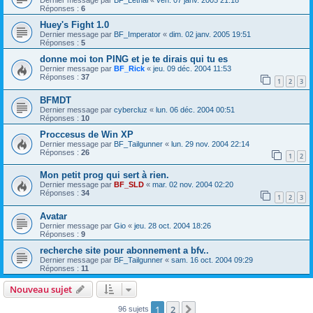
Dernier message par
BF_Lethal
«
ven. 07 janv. 2005 21:18
Réponses :
6
Huey's Fight 1.0
Dernier message par
BF_Imperator
«
dim. 02 janv. 2005 19:51
Réponses :
5
donne moi ton PING et je te dirais qui tu es
Dernier message par
BF_Rick
«
jeu. 09 déc. 2004 11:53
Réponses :
37
1
2
3
BFMDT
Dernier message par
cybercluz
«
lun. 06 déc. 2004 00:51
Réponses :
10
Proccesus de Win XP
Dernier message par
BF_Tailgunner
«
lun. 29 nov. 2004 22:14
Réponses :
26
1
2
Mon petit prog qui sert à rien.
Dernier message par
BF_SLD
«
mar. 02 nov. 2004 02:20
Réponses :
34
1
2
3
Avatar
Dernier message par
Gio
«
jeu. 28 oct. 2004 18:26
Réponses :
9
recherche site pour abonnement a bfv..
Dernier message par
BF_Tailgunner
«
sam. 16 oct. 2004 09:29
Réponses :
11
Nouveau sujet
1
2
Suivante
96 sujets