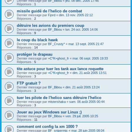
Dernier message par
BF_Bibou
«
jeu. 08 déc. 2005 17:46
Réponses :
1
missile guidé de l'helico de combat
Dernier message par
Fjord
«
dim. 13 nov. 2005 22:12
Réponses :
2
détruire les avions du premiers coup
Dernier message par
BF_Bibou
«
lun. 24 oct. 2005 14:06
Réponses :
9
le coup du black hawk
Dernier message par
BF_Crusty*
«
mar. 13 sept. 2005 21:47
Réponses :
14
protéger le drapeau
Dernier message par
=C*K=ghost_fr
«
mar. 06 sept. 2005 19:33
Réponses :
5
tite astuce pour tuer les tank aux lance roquette
Dernier message par
=C*K=ghost_fr
«
dim. 21 août 2005 13:51
Réponses :
3
FTP gratuit ?
Dernier message par
BF_Bibou
«
dim. 21 août 2005 13:24
Réponses :
3
tuer les pilote de l'helico sans détruire l'helico
Dernier message par
mistershaka
«
sam. 06 août 2005 00:44
Réponses :
3
Jouer au jeux Windows sur Linux ;)
Dernier message par
BF_Bibou
«
ven. 29 juil. 2005 10:25
Réponses :
11
comment ont config la xm 1000 ?
Dernier message par
BF_snipermjc
«
mar. 28 juin 2005 08:04