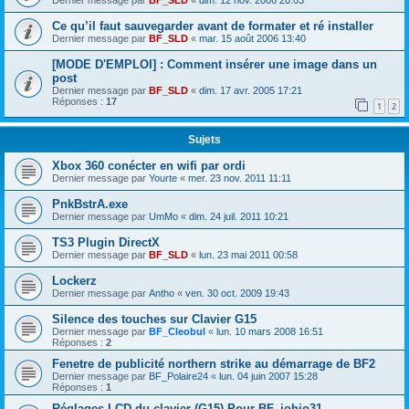
Ce qu’il faut sauvegarder avant de formater et ré installer
Dernier message par
BF_SLD
«
mar. 15 août 2006 13:40
[MODE D'EMPLOI] : Comment insérer une image dans un
post
Dernier message par
BF_SLD
«
dim. 17 avr. 2005 17:21
Réponses :
17
1
2
Sujets
Xbox 360 conécter en wifi par ordi
Dernier message par
Yourte
«
mer. 23 nov. 2011 11:11
PnkBstrA.exe
Dernier message par
UmMo
«
dim. 24 juil. 2011 10:21
TS3 Plugin DirectX
Dernier message par
BF_SLD
«
lun. 23 mai 2011 00:58
Lockerz
Dernier message par
Antho
«
ven. 30 oct. 2009 19:43
Silence des touches sur Clavier G15
Dernier message par
BF_Cleobul
«
lun. 10 mars 2008 16:51
Réponses :
2
Fenetre de publicité northern strike au démarrage de BF2
Dernier message par
BF_Polaire24
«
lun. 04 juin 2007 15:28
Réponses :
1
Réglages LCD du clavier (G15) Pour BF_johjo31