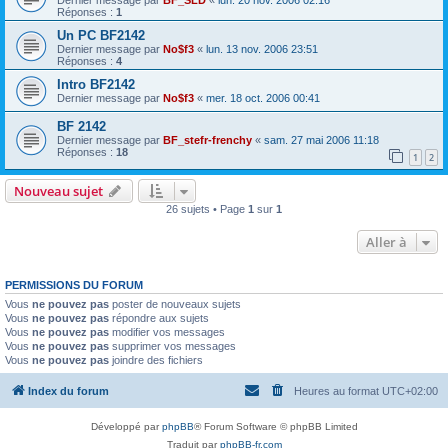
Réponses :
1
Un PC BF2142
Dernier message par
No$f3
«
lun. 13 nov. 2006 23:51
Réponses :
4
Intro BF2142
Dernier message par
No$f3
«
mer. 18 oct. 2006 00:41
BF 2142
Dernier message par
BF_stefr-frenchy
«
sam. 27 mai 2006 11:18
Réponses :
18
1
2
Nouveau sujet
26 sujets • Page
1
sur
1
Aller à
PERMISSIONS DU FORUM
Vous
ne pouvez pas
poster de nouveaux sujets
Vous
ne pouvez pas
répondre aux sujets
Vous
ne pouvez pas
modifier vos messages
Vous
ne pouvez pas
supprimer vos messages
Vous
ne pouvez pas
joindre des fichiers
Index du forum
Heures au format
UTC+02:00
Développé par
phpBB
® Forum Software © phpBB Limited
Traduit par
phpBB-fr.com