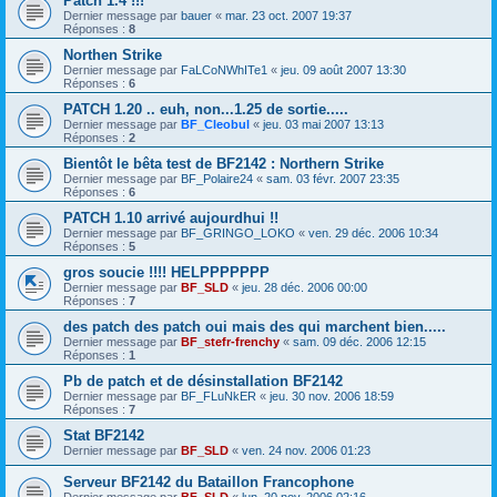
Patch 1.4 !!!
Dernier message par
bauer
«
mar. 23 oct. 2007 19:37
Réponses :
8
Northen Strike
Dernier message par
FaLCoNWhITe1
«
jeu. 09 août 2007 13:30
Réponses :
6
PATCH 1.20 .. euh, non...1.25 de sortie.....
Dernier message par
BF_Cleobul
«
jeu. 03 mai 2007 13:13
Réponses :
2
Bientôt le bêta test de BF2142 : Northern Strike
Dernier message par
BF_Polaire24
«
sam. 03 févr. 2007 23:35
Réponses :
6
PATCH 1.10 arrivé aujourdhui !!
Dernier message par
BF_GRINGO_LOKO
«
ven. 29 déc. 2006 10:34
Réponses :
5
gros soucie !!!! HELPPPPPPP
Dernier message par
BF_SLD
«
jeu. 28 déc. 2006 00:00
Réponses :
7
des patch des patch oui mais des qui marchent bien.....
Dernier message par
BF_stefr-frenchy
«
sam. 09 déc. 2006 12:15
Réponses :
1
Pb de patch et de désinstallation BF2142
Dernier message par
BF_FLuNkER
«
jeu. 30 nov. 2006 18:59
Réponses :
7
Stat BF2142
Dernier message par
BF_SLD
«
ven. 24 nov. 2006 01:23
Serveur BF2142 du Bataillon Francophone
Dernier message par
BF_SLD
«
lun. 20 nov. 2006 02:16