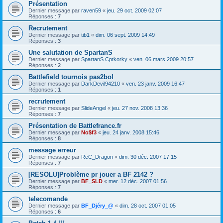
Présentation
Dernier message par
raven59
«
jeu. 29 oct. 2009 02:07
Réponses :
7
Recrutement
Dernier message par
tib1
«
dim. 06 sept. 2009 14:49
Réponses :
3
Une salutation de SpartanS
Dernier message par
SpartanS Cptkorky
«
ven. 06 mars 2009 20:57
Réponses :
2
Battlefield tournois pas2bol
Dernier message par
DarkDevil94210
«
ven. 23 janv. 2009 16:47
Réponses :
1
recrutement
Dernier message par
SlideAngel
«
jeu. 27 nov. 2008 13:36
Réponses :
7
Présentation de Battlefrance.fr
Dernier message par
No$f3
«
jeu. 24 janv. 2008 15:46
Réponses :
8
message erreur
Dernier message par
ReC_Dragon
«
dim. 30 déc. 2007 17:15
Réponses :
7
[RESOLU]Problème pr jouer a BF 2142 ?
Dernier message par
BF_SLD
«
mer. 12 déc. 2007 01:56
Réponses :
7
telecomande
Dernier message par
BF_Djéry_@
«
dim. 28 oct. 2007 01:05
Réponses :
6