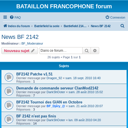
BATAILLON FRANCOPHONE forum
FAQ
Connexion
R
Index du forum
Battlefield la serie
Battlefield 2142: addon et mod
News BF 2142
e
News BF 2142
c
Modérateur :
BF_Moderateur
h
Rechercher
Recherche avanc
Nouveau sujet
e
26 sujets • Page
1
sur
1
r
Sujets
c
BF2142 Patche v1.51
h
Dernier message par
Dragon_92
«
sam. 18 sept. 2010 16:40
e
Réponses :
1
r
Demande de commande serveur ClanMod2142
Dernier message par
DarkShOoter
«
sam. 28 août 2010 15:02
Réponses :
7
BF2142 Tournoi des GIAN en Octobre
Dernier message par
BF_Djéry_@
«
sam. 21 août 2010 20:07
Réponses :
3
BF 2142 n'est pas finis
Dernier message par
DarkShOoter
«
lun. 09 août 2010 04:20
Réponses :
14