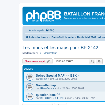
BATAILLON FRAN
Bienvenue a tous les visiteurs du f
Accès rapide
FAQ
Index du forum
Battlefield la serie
Battlefield 2142: addo
Les mods et les maps pour BF 2142
Modérateur :
BF_Moderateur
Recher
Re
Nouveau sujet
SUJETS
Soiree Special MAP >>-ESK->
par
p.i.t57
»
dim. 13 déc. 2009 20:58
Nouvelle map
par
Rhinoferoce
»
dim. 24 févr. 2008 18:02
question bete ^^
par
BF_GRINGO_LOKO
»
mer. 27 déc. 2006 15:42