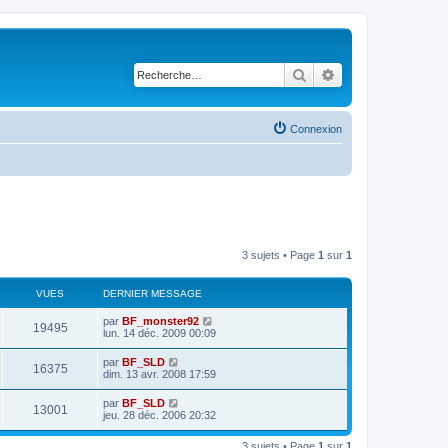
Rechercher
Recherche avancé
Connexion
3 sujets • Page
1
sur
1
VUES
DERNIER MESSAGE
par
BF_monster92
19495
lun. 14 déc. 2009 00:09
par
BF_SLD
16375
dim. 13 avr. 2008 17:59
par
BF_SLD
13001
jeu. 28 déc. 2006 20:32
3 sujets • Page
1
sur
1