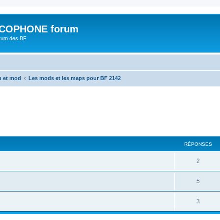
COPHONE forum
orum des BF
n et mod
Les mods et les maps pour BF 2142
cher
cherche avancée
RÉPONSES
2
5
3