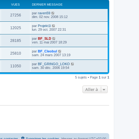
VUES
DERNIER MESSAGE
par
raven59
27256
dim. 02 nov. 2008 15:12
par
Projekt1l
12025
lun. 29 oct. 2007 22:31
par
BF_SLD
28185
ven. 11 mai 2007 18:29
par
BF_Cleobul
25810
sam. 24 mars 2007 13:19
par
BF_GRINGO_LOKO
11050
sam. 30 déc. 2006 19:54
5 sujets • Page
1
sur
1
Aller à
s contacter
Supprimer les cookies
Heures au format
UTC+02:00