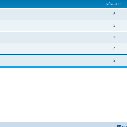
RÉPONSES
5
2
10
9
2
Nou