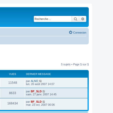
Rechercher
Recherche avancé
Connexion
5 sujets • Page
1
sur
1
VUES
DERNIER MESSAGE
par
ALNO
11548
lun. 20 août 2007 14:07
par
BF_SLD
8633
sam. 27 janv. 2007 14:45
par
BF_SLD
168434
mar. 23 oct. 2007 00:06