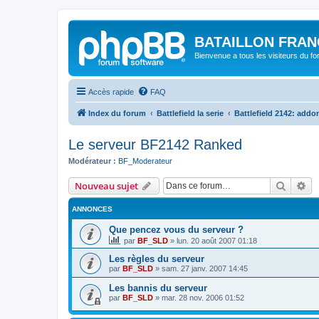
BATAILLON FRAN
Bienvenue a tous les visiteurs du f
Accès rapide
FAQ
Index du forum
Battlefield la serie
Battlefield 2142: addo
Le serveur BF2142 Ranked
Modérateur :
BF_Moderateur
Recher
Re
Nouveau sujet
ANNONCES
Que pencez vous du serveur ?
par
BF_SLD
»
lun. 20 août 2007 01:18
Les règles du serveur
par
BF_SLD
»
sam. 27 janv. 2007 14:45
Les bannis du serveur
par
BF_SLD
»
mar. 28 nov. 2006 01:52