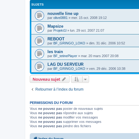
SUJETS
nouvelle line up
par
olive0881
»
mer. 15 oct. 2008 19:12
Mapsize
par
Projekt1l
»
lun. 29 oct. 2007 21:07
REBOOT
par
BF_GRINGO_LOKO
»
dim. 31 déc. 2006 10:52
les train
par
BF_tetinePlayer
»
mar. 20 mars 2007 20:08
LAG DU SERVEUR
par
BF_GRINGO_LOKO
»
ven. 29 déc. 2006 10:38
Nouveau sujet
Retourner à l’index du forum
PERMISSIONS DU FORUM
Vous
ne pouvez pas
poster de nouveaux sujets
Vous
ne pouvez pas
répondre aux sujets
Vous
ne pouvez pas
modifier vos messages
Vous
ne pouvez pas
supprimer vos messages
Vous
ne pouvez pas
joindre des fichiers
Index du forum