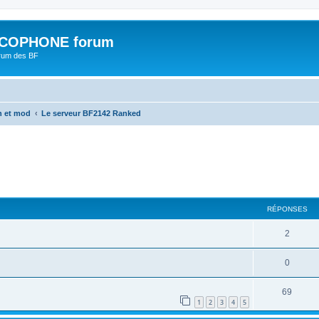
COPHONE forum
orum des BF
n et mod
Le serveur BF2142 Ranked
cher
cherche avancée
RÉPONSES
2
0
69
1
2
3
4
5