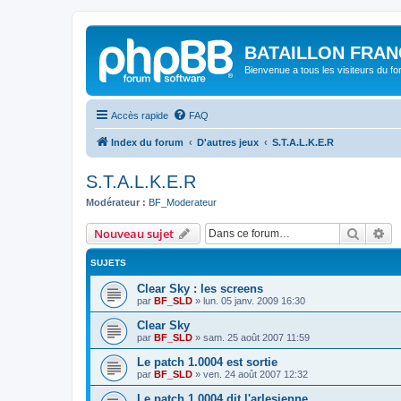
BATAILLON FRAN
Bienvenue a tous les visiteurs du f
Accès rapide
FAQ
Index du forum
D'autres jeux
S.T.A.L.K.E.R
S.T.A.L.K.E.R
Modérateur :
BF_Moderateur
Recher
Re
Nouveau sujet
SUJETS
Clear Sky : les screens
par
BF_SLD
»
lun. 05 janv. 2009 16:30
Clear Sky
par
BF_SLD
»
sam. 25 août 2007 11:59
Le patch 1.0004 est sortie
par
BF_SLD
»
ven. 24 août 2007 12:32
Le patch 1.0004 dit l'arlesienne