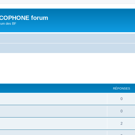
COPHONE forum
orum des BF
cher
cherche avancée
RÉPONSES
0
0
2