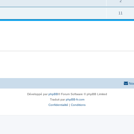
2
11
Nou
Développé par
phpBB
® Forum Software © phpBB Limited
Traduit par
phpBB-fr.com
Confidentialité
|
Conditions