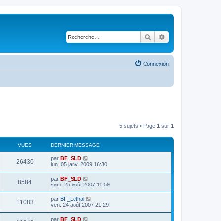
Rechercher
Recherche avancé
Connexion
5 sujets • Page
1
sur
1
VUES
DERNIER MESSAGE
par
BF_SLD
26430
lun. 05 janv. 2009 16:30
par
BF_SLD
8584
sam. 25 août 2007 11:59
par
BF_Lethal
11083
ven. 24 août 2007 21:29
par
BF_SLD