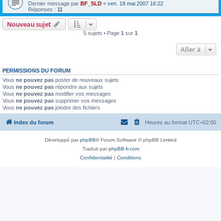
Dernier message par
BF_SLD
«
ven. 18 mai 2007 16:22
Réponses :
11
Nouveau sujet
5 sujets • Page
1
sur
1
Aller à
PERMISSIONS DU FORUM
Vous
ne pouvez pas
poster de nouveaux sujets
Vous
ne pouvez pas
répondre aux sujets
Vous
ne pouvez pas
modifier vos messages
Vous
ne pouvez pas
supprimer vos messages
Vous
ne pouvez pas
joindre des fichiers
Index du forum
Heures au format
UTC+02:00
Développé par
phpBB
® Forum Software © phpBB Limited
Traduit par
phpBB-fr.com
Confidentialité
|
Conditions