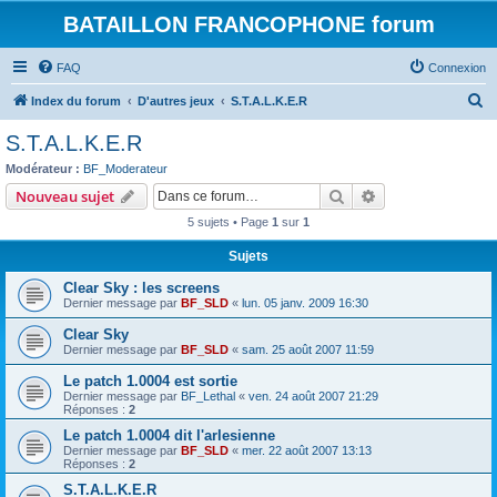
BATAILLON FRANCOPHONE forum
FAQ
Connexion
R
Index du forum
D'autres jeux
S.T.A.L.K.E.R
e
S.T.A.L.K.E.R
c
Modérateur :
BF_Moderateur
h
Rechercher
Recherche avanc
Nouveau sujet
e
5 sujets • Page
1
sur
1
r
Sujets
c
Clear Sky : les screens
h
Dernier message par
BF_SLD
«
lun. 05 janv. 2009 16:30
e
Clear Sky
r
Dernier message par
BF_SLD
«
sam. 25 août 2007 11:59
Le patch 1.0004 est sortie
Dernier message par
BF_Lethal
«
ven. 24 août 2007 21:29
Réponses :
2
Le patch 1.0004 dit l'arlesienne
Dernier message par
BF_SLD
«
mer. 22 août 2007 13:13
Réponses :
2
S.T.A.L.K.E.R