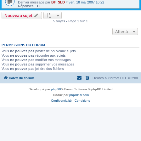
Dernier message par
BF_SLD
«
ven. 18 mai 2007 16:22
Réponses :
11
Nouveau sujet
5 sujets • Page
1
sur
1
Aller à
PERMISSIONS DU FORUM
Vous
ne pouvez pas
poster de nouveaux sujets
Vous
ne pouvez pas
répondre aux sujets
Vous
ne pouvez pas
modifier vos messages
Vous
ne pouvez pas
supprimer vos messages
Vous
ne pouvez pas
joindre des fichiers
Index du forum
Heures au format
UTC+02:00
Développé par
phpBB
® Forum Software © phpBB Limited
Traduit par
phpBB-fr.com
Confidentialité
|
Conditions