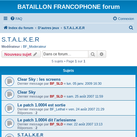
BATAILLON FRANCOPHONE forum
FAQ
Connexion
R
Index du forum
D'autres jeux
S.T.A.L.K.E.R
e
S.T.A.L.K.E.R
c
Modérateur :
BF_Moderateur
h
Rechercher
Recherche avanc
Nouveau sujet
e
5 sujets • Page
1
sur
1
r
Sujets
c
Clear Sky : les screens
h
Dernier message par
BF_SLD
«
lun. 05 janv. 2009 16:30
e
Clear Sky
r
Dernier message par
BF_SLD
«
sam. 25 août 2007 11:59
Le patch 1.0004 est sortie
Dernier message par
BF_Lethal
«
ven. 24 août 2007 21:29
Réponses :
2
Le patch 1.0004 dit l'arlesienne
Dernier message par
BF_SLD
«
mer. 22 août 2007 13:13
Réponses :
2
S.T.A.L.K.E.R