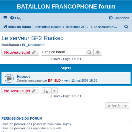
BATAILLON FRANCOPHONE forum
FAQ
Connexion
R
Index du forum
Battlefield la serie
Battlefield 2: addon et mod
Le serveur BF2 Ranked
e
Le serveur BF2 Ranked
c
Modérateur :
BF_Moderateur
h
Rechercher
Recherche avanc
Nouveau sujet
e
1 sujet • Page
1
sur
1
r
Sujets
c
Reboot
h
Dernier message par
BF_SLD
«
ven. 11 mai 2007 18:35
e
Nouveau sujet
r
1 sujet • Page
1
sur
1
Aller à
PERMISSIONS DU FORUM
Vous
ne pouvez pas
poster de nouveaux sujets
Vous
ne pouvez pas
répondre aux sujets