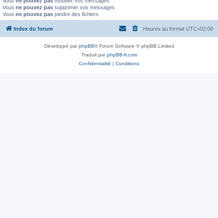
Vous
ne pouvez pas
modifier vos messages
Vous
ne pouvez pas
supprimer vos messages
Vous
ne pouvez pas
joindre des fichiers
Index du forum
Heures au format
UTC+02:00
Développé par
phpBB
® Forum Software © phpBB Limited
Traduit par
phpBB-fr.com
Confidentialité
|
Conditions