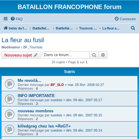
BATAILLON FRANCOPHONE forum
FAQ
Connexion
R
Index du forum
Battlefield la serie
Battlefield 2142: addon et mod
Tournois BF 2007/2008
La fleur au fusil
e
La fleur au fusil
c
Modérateur :
BF_Tournois
h
Rechercher
Recherche avanc
Nouveau sujet
e
20 sujets • Page
1
sur
1
r
Sujets
c
Me revoilà...
h
Dernier message par
BF_SLD
«
mar. 05 févr. 2008 02:27
e
Réponses :
6
r
INFO IMPORTANTE
Dernier message par
suedois
«
dim. 09 déc. 2007 05:17
Réponses :
2
nouveau membres
Dernier message par
suedois
«
dim. 09 déc. 2007 05:15
Réponses :
2
killedgreg chez les =ReGT=
Dernier message par
suedois
«
dim. 09 déc. 2007 05:14
Réponses :
3