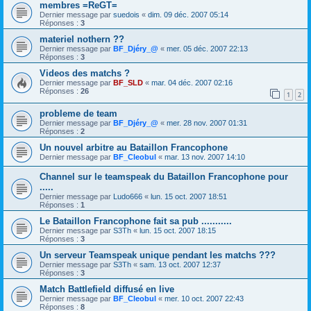
membres =ReGT=
Dernier message par
suedois
«
dim. 09 déc. 2007 05:14
Réponses :
3
materiel nothern ??
Dernier message par
BF_Djéry_@
«
mer. 05 déc. 2007 22:13
Réponses :
3
Videos des matchs ?
Dernier message par
BF_SLD
«
mar. 04 déc. 2007 02:16
Réponses :
26
1
2
probleme de team
Dernier message par
BF_Djéry_@
«
mer. 28 nov. 2007 01:31
Réponses :
2
Un nouvel arbitre au Bataillon Francophone
Dernier message par
BF_Cleobul
«
mar. 13 nov. 2007 14:10
Channel sur le teamspeak du Bataillon Francophone pour
.....
Dernier message par
Ludo666
«
lun. 15 oct. 2007 18:51
Réponses :
1
Le Bataillon Francophone fait sa pub ...........
Dernier message par
S3Th
«
lun. 15 oct. 2007 18:15
Réponses :
3
Un serveur Teamspeak unique pendant les matchs ???
Dernier message par
S3Th
«
sam. 13 oct. 2007 12:37
Réponses :
3
Match Battlefield diffusé en live
Dernier message par
BF_Cleobul
«
mer. 10 oct. 2007 22:43
Réponses :
8