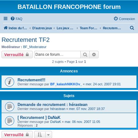
BATAILLON FRANCOPHONE forum
FAQ
Connexion
R
Index du forum
D'autres jeux
Les jeux Steam
Team Fortress
Recrutement TF2
e
Recrutement TF2
c
Modérateur :
BF_Moderateur
h
Rechercher
Recherche avancée
Verrouillé
e
2 sujets • Page
1
sur
1
r
Annonces
c
Recrutement!!!
h
Dernier message par
BF_kalashNIKKOv_
«
mer. 24 oct. 2007 19:01
e
r
Sujets
Demande de recrutement : hérastean
Dernier message par
hérastean
«
mer. 07 nov. 2007 18:37
[ Recrutement ] DaNaK
Dernier message par
DaNaK
«
mar. 06 nov. 2007 11:05
Réponses :
2
Verrouillé