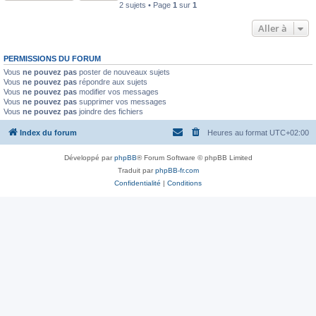
2 sujets • Page
1
sur
1
Aller à
PERMISSIONS DU FORUM
Vous
ne pouvez pas
poster de nouveaux sujets
Vous
ne pouvez pas
répondre aux sujets
Vous
ne pouvez pas
modifier vos messages
Vous
ne pouvez pas
supprimer vos messages
Vous
ne pouvez pas
joindre des fichiers
Index du forum
Heures au format
UTC+02:00
Développé par
phpBB
® Forum Software © phpBB Limited
Traduit par
phpBB-fr.com
Confidentialité
|
Conditions