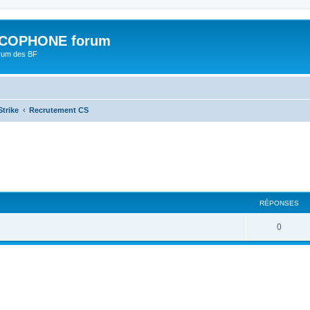
COPHONE forum
orum des BF
trike
Recrutement CS
che avancée
RÉPONSES
0