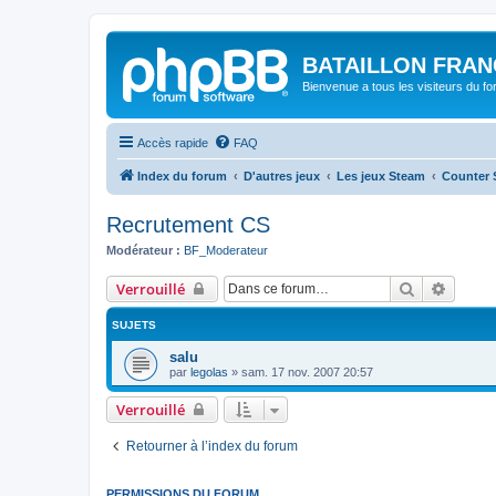
BATAILLON FRAN
Bienvenue a tous les visiteurs du f
Accès rapide
FAQ
Index du forum
D'autres jeux
Les jeux Steam
Counter S
Recrutement CS
Modérateur :
BF_Moderateur
Rechercher
Recher
Verrouillé
SUJETS
salu
par
legolas
»
sam. 17 nov. 2007 20:57
Verrouillé
Retourner à l’index du forum
PERMISSIONS DU FORUM