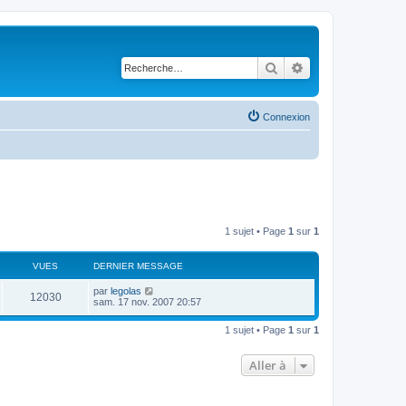
Rechercher
Recherche avancé
Connexion
1 sujet • Page
1
sur
1
VUES
DERNIER MESSAGE
par
legolas
12030
sam. 17 nov. 2007 20:57
1 sujet • Page
1
sur
1
Aller à