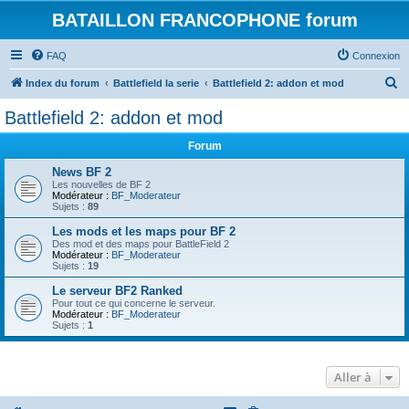
BATAILLON FRANCOPHONE forum
FAQ
Connexion
R
Index du forum
Battlefield la serie
Battlefield 2: addon et mod
e
Battlefield 2: addon et mod
c
Forum
h
e
News BF 2
Les nouvelles de BF 2
r
Modérateur :
BF_Moderateur
Sujets :
89
c
Les mods et les maps pour BF 2
h
Des mod et des maps pour BattleField 2
Modérateur :
BF_Moderateur
e
Sujets :
19
r
Le serveur BF2 Ranked
Pour tout ce qui concerne le serveur.
Modérateur :
BF_Moderateur
Sujets :
1
Aller à