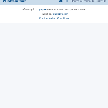
Index du forum
Heures au format
UTC+02:00
Développé par
phpBB
® Forum Software © phpBB Limited
Traduit par
phpBB-fr.com
Confidentialité
|
Conditions