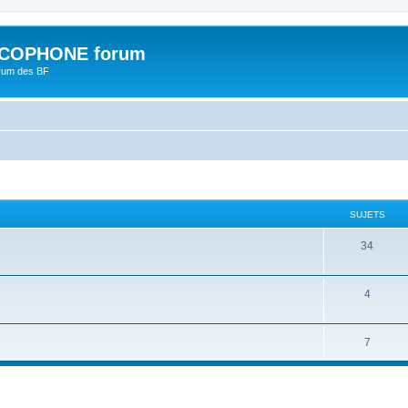
COPHONE forum
orum des BF
SUJETS
34
4
7
che avancée