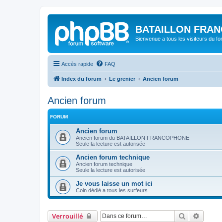
BATAILLON FRAN
Bienvenue a tous les visiteurs du f
Accès rapide
FAQ
Index du forum
Le grenier
Ancien forum
Ancien forum
FORUM
Ancien forum
Ancien forum du BATAILLON FRANCOPHONE
Seule la lecture est autorisée
Ancien forum technique
Ancien forum technique
Seule la lecture est autorisée
Je vous laisse un mot ici
Coin dédié a tous les surfeurs
Rechercher
Recher
Verrouillé