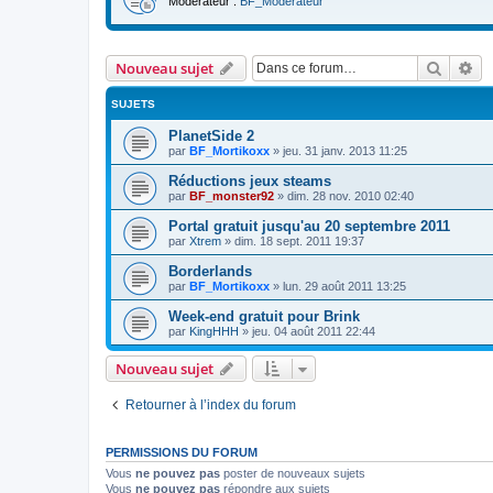
Modérateur :
BF_Moderateur
Recher
Re
Nouveau sujet
SUJETS
PlanetSide 2
par
BF_Mortikoxx
»
jeu. 31 janv. 2013 11:25
Réductions jeux steams
par
BF_monster92
»
dim. 28 nov. 2010 02:40
Portal gratuit jusqu'au 20 septembre 2011
par
Xtrem
»
dim. 18 sept. 2011 19:37
Borderlands
par
BF_Mortikoxx
»
lun. 29 août 2011 13:25
Week-end gratuit pour Brink
par
KingHHH
»
jeu. 04 août 2011 22:44
Nouveau sujet
Retourner à l’index du forum
PERMISSIONS DU FORUM
Vous
ne pouvez pas
poster de nouveaux sujets
Vous
ne pouvez pas
répondre aux sujets