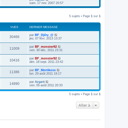
r
n
e
o
sam. 17 nov. 2007 20:57
m
i
d
i
e
e
e
r
s
r
r
l
s
m
n
5 sujets • Page
1
sur
1
e
a
e
i
d
g
s
e
e
e
s
r
r
VUES
DERNIER MESSAGE
a
m
n
g
e
i
par
BF_Djéry_@
e
s
30466
e
jeu. 07 févr. 2013 13:37
s
r
a
m
par
BF_monster92
g
e
11009
ven. 30 déc. 2011 23:31
e
s
s
a
par
BF_monster92
10416
g
dim. 18 sept. 2011 23:42
e
par
BF_Mortikoxx
11386
lun. 29 août 2011 19:17
par
Azgarit
14890
ven. 05 août 2011 20:33
5 sujets • Page
1
sur
1
Aller à