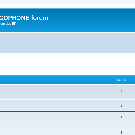
COPHONE forum
orum des BF
SUJETS
7
2
6
1