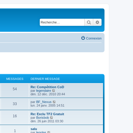
Rechercher
Recherche avancé
Connexion
MESSAGES
DERNIER MESSAGE
Re: Compétition CoD
54
V
par
legendaire
o
dim. 12 déc. 2010 20:44
i
r
V
par
BF_Nexus
33
l
o
lun. 24 janv. 2005 14:51
e
i
d
r
Re: Exclu TF2 Gratuit
e
16
l
V
par
Borisbob
r
e
o
dim. 26 juin 2011 03:30
n
d
i
i
e
r
salu
e
r
1
l
V
par
legolas