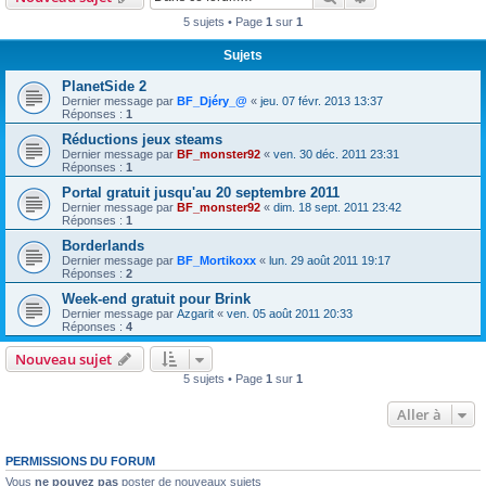
5 sujets • Page
1
sur
1
Sujets
PlanetSide 2
Dernier message par
BF_Djéry_@
«
jeu. 07 févr. 2013 13:37
Réponses :
1
Réductions jeux steams
Dernier message par
BF_monster92
«
ven. 30 déc. 2011 23:31
Réponses :
1
Portal gratuit jusqu'au 20 septembre 2011
Dernier message par
BF_monster92
«
dim. 18 sept. 2011 23:42
Réponses :
1
Borderlands
Dernier message par
BF_Mortikoxx
«
lun. 29 août 2011 19:17
Réponses :
2
Week-end gratuit pour Brink
Dernier message par
Azgarit
«
ven. 05 août 2011 20:33
Réponses :
4
Nouveau sujet
5 sujets • Page
1
sur
1
Aller à
PERMISSIONS DU FORUM
Vous
ne pouvez pas
poster de nouveaux sujets