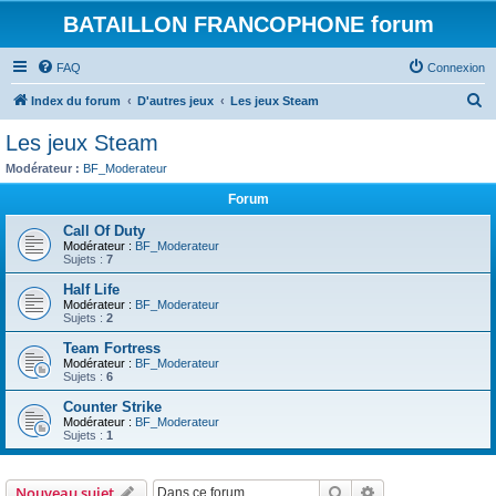
BATAILLON FRANCOPHONE forum
FAQ
Connexion
R
Index du forum
D'autres jeux
Les jeux Steam
e
Les jeux Steam
c
Modérateur :
BF_Moderateur
h
Forum
e
Call Of Duty
r
Modérateur :
BF_Moderateur
Sujets :
7
c
h
Half Life
Modérateur :
BF_Moderateur
e
Sujets :
2
r
Team Fortress
Modérateur :
BF_Moderateur
Sujets :
6
Counter Strike
Modérateur :
BF_Moderateur
Sujets :
1
Rechercher
Recherche avanc
Nouveau sujet