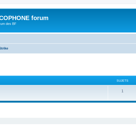
COPHONE forum
orum des BF
trike
SUJETS
1
cher
cherche avancée