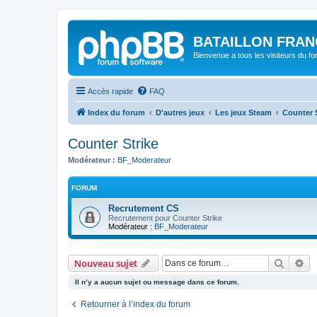
BATAILLON FRAN
Bienvenue a tous les visiteurs du f
Accès rapide
FAQ
Index du forum
D'autres jeux
Les jeux Steam
Counter S
Counter Strike
Modérateur :
BF_Moderateur
FORUM
Recrutement CS
Recrutement pour Counter Strike
Modérateur :
BF_Moderateur
Recher
Re
Nouveau sujet
Il n’y a aucun sujet ou message dans ce forum.
Retourner à l’index du forum