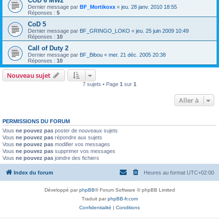
COD 6 MW2
Dernier message par
BF_Mortikoxx
«
jeu. 28 janv. 2010 18:55
Réponses :
5
CoD 5
Dernier message par
BF_GRINGO_LOKO
«
jeu. 25 juin 2009 10:49
Réponses :
10
Call of Duty 2
Dernier message par
BF_Bibou
«
mer. 21 déc. 2005 20:38
Réponses :
10
Nouveau sujet
7 sujets • Page
1
sur
1
Aller à
PERMISSIONS DU FORUM
Vous
ne pouvez pas
poster de nouveaux sujets
Vous
ne pouvez pas
répondre aux sujets
Vous
ne pouvez pas
modifier vos messages
Vous
ne pouvez pas
supprimer vos messages
Vous
ne pouvez pas
joindre des fichiers
Index du forum
Heures au format
UTC+02:00
Développé par
phpBB
® Forum Software © phpBB Limited
Traduit par
phpBB-fr.com
Confidentialité
|
Conditions