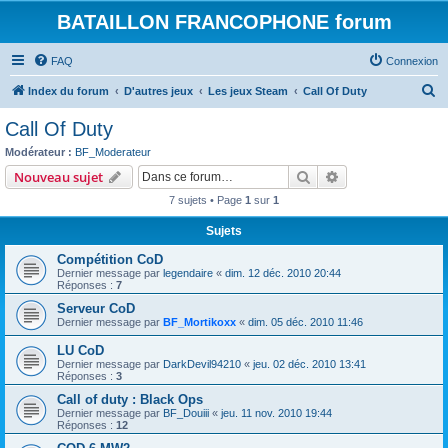
BATAILLON FRANCOPHONE forum
FAQ
Connexion
R
Index du forum
D'autres jeux
Les jeux Steam
Call Of Duty
e
Call Of Duty
c
Modérateur :
BF_Moderateur
h
Rechercher
Recherche avanc
Nouveau sujet
e
7 sujets • Page
1
sur
1
r
Sujets
c
Compétition CoD
h
Dernier message par
legendaire
«
dim. 12 déc. 2010 20:44
e
Réponses :
7
r
Serveur CoD
Dernier message par
BF_Mortikoxx
«
dim. 05 déc. 2010 11:46
LU CoD
Dernier message par
DarkDevil94210
«
jeu. 02 déc. 2010 13:41
Réponses :
3
Call of duty : Black Ops
Dernier message par
BF_Douiii
«
jeu. 11 nov. 2010 19:44
Réponses :
12